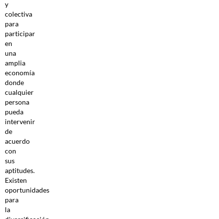
y
colectiva
para
participar
en
una
amplia
economía
donde
cualquier
persona
pueda
intervenir
de
acuerdo
con
sus
aptitudes.
Existen
oportunidades
para
la