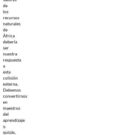
de
los
recursos
naturales
de
África
debería
ser
nuestra
respuesta
a
esta
colisión
externa.
Debemos
convertirnos
en
maestros
del
aprendizaje
y,
quizás,