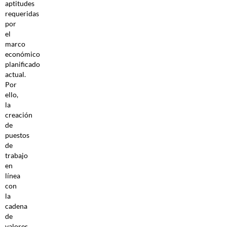
aptitudes
requeridas
por
el
marco
económico
planificado
actual.
Por
ello,
la
creación
de
puestos
de
trabajo
en
línea
con
la
cadena
de
valores