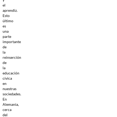
el
aprendiz.
Esto
último
es
una
parte
importante
de
la
reinserción
de
la
educación
cívica
en
nuestras
sociedades.
En
Alemania,
cerca
del