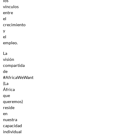
los
vínculos
entre
el
crecimiento
y
el
empleo.
La
visión
compartida
de
#AfricaWeWant
(La
África
que
queremos)
reside
en
nuestra
capacidad
individual