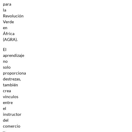
para
la
Revolución
Verde
en
África
(AGRA).
El
aprendizaje
no
solo
proporciona
destrezas,
también
crea
vínculos
entre
el
instructor
del
comercio
y