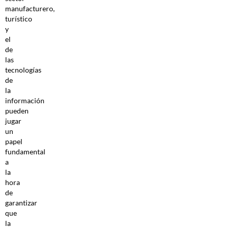
manufacturero,
turístico
y
el
de
las
tecnologías
de
la
información
pueden
jugar
un
papel
fundamental
a
la
hora
de
garantizar
que
la