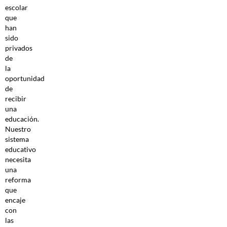
escolar
que
han
sido
privados
de
la
oportunidad
de
recibir
una
educación.
Nuestro
sistema
educativo
necesita
una
reforma
que
encaje
con
las