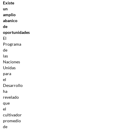
Existe
un
amplio
abanico
de
oportunidades
El
Programa
de
las
Naciones
Unidas
para
el
Desarrollo
ha
revelado
que
el
cultivador
promedio
de