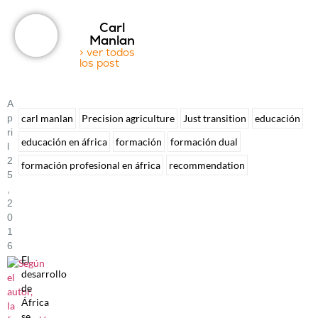
Carl
Manlan
> ver todos
los post
A
P
carl manlan
Precision agriculture
Just transition
educación
Ri
educación en áfrica
formación
formación dual
L
2
formación profesional en áfrica
recommendation
5
,
2
0
1
6
El
desarrollo
de
África
se