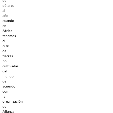
de
dólares
al
año
cuando
en
África
tenemos
el
60%
de
tierras
no
cultivadas
del
mundo,
de
acuerdo
con
la
organización
de
Alianza