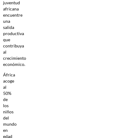
juventud
africana
encuentre
una
salida
productiva
que
contribuya
al
crecimiento
económico.
África
acoge
al
50%
de
los
niños
del
mundo
en
edad