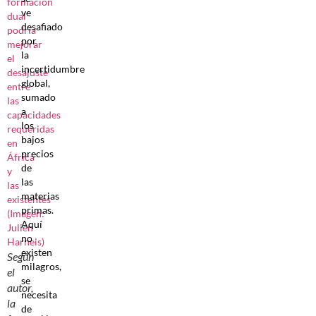
ve
desafiado
por
la
incertidumbre
global,
sumado
a
los
bajos
precios
de
las
materias
primas.
Aquí
no
existen
Según
milagros,
el
se
autor,
necesita
la
de