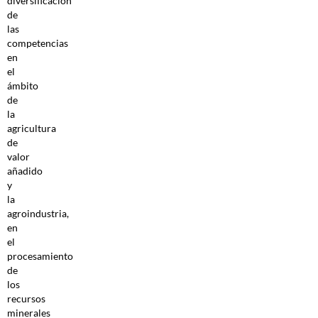
diversificación
de
las
competencias
en
el
ámbito
de
la
agricultura
de
valor
añadido
y
la
agroindustria,
en
el
procesamiento
de
los
recursos
minerales