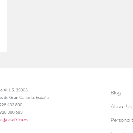
o XIII, 5. 35003.
Blog
as de Gran Canaria. España
 928 432 800
About Us
 928 380 683
fo@casafrica.es
Personalit