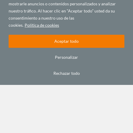
mostrarle anuncios o contenidos personalizados y analizar
nuestro tráfico. Al hacer clic en “Aceptar todo” usted da su
España no es Burkina
consentimiento a nuestro uso de las
Setembro 21, 2016
cookies.
Política de cookies
Aceptar todo
Personalizar
Rechazar todo
C/ Alfonso XIII, 5. 35003.