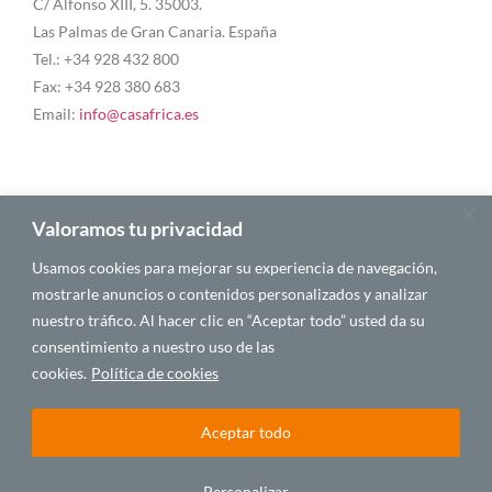
C/ Alfonso XIII, 5. 35003.
Las Palmas de Gran Canaria. España
Tel.: +34 928 432 800
Fax: +34 928 380 683
Email:
info@casafrica.es
Blog
Valoramos tu privacidad
Usamos cookies para mejorar su experiencia de navegación,
Quiénes somos
mostrarle anuncios o contenidos personalizados y analizar
nuestro tráfico. Al hacer clic en “Aceptar todo” usted da su
Autores
consentimiento a nuestro uso de las
Español
cookies.
Política de cookies
Aceptar todo
© 2025 CASA ÁFRICA
Personalizar