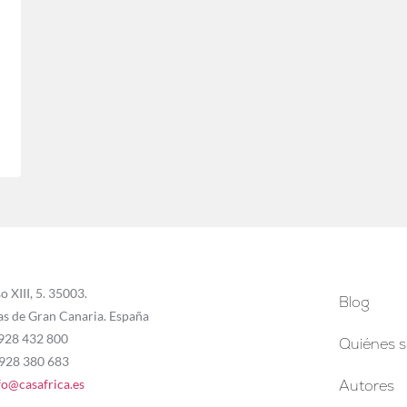
o XIII, 5. 35003.
Blog
as de Gran Canaria. España
 928 432 800
Quiénes 
 928 380 683
fo@casafrica.es
Autores