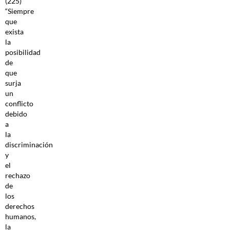
(225)
“Siempre
que
exista
la
posibilidad
de
que
surja
un
conflicto
debido
a
la
discriminación
y
el
rechazo
de
los
derechos
humanos,
la