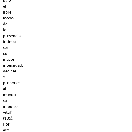
bajo
el
libre
modo
de
la
presencia
íntima:
ser
con
mayor
intensidad,
decirse
y
proponer
al
mundo
su
impulso
vital”
(135).
Por
eso