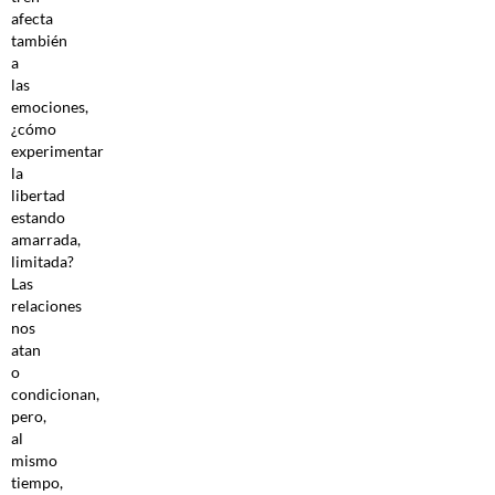
afecta
también
a
las
emociones,
¿cómo
experimentar
la
libertad
estando
amarrada,
limitada?
Las
relaciones
nos
atan
o
condicionan,
pero,
al
mismo
tiempo,