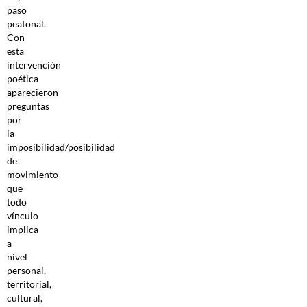
paso
peatonal.
Con
esta
intervención
poética
aparecieron
preguntas
por
la
imposibilidad/posibilidad
de
movimiento
que
todo
vínculo
implica
a
nivel
personal,
territorial,
cultural,