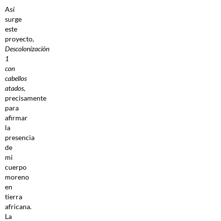
Así
surge
este
proyecto,
Descolonización
1
con
cabellos
atados
,
precisamente
para
afirmar
la
presencia
de
mi
cuerpo
moreno
en
tierra
africana.
La