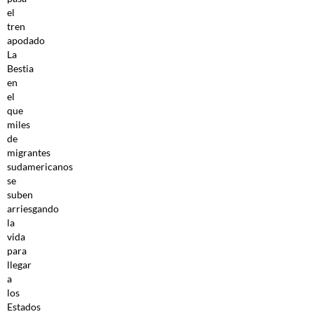
el
tren
apodado
La
Bestia
en
el
que
miles
de
migrantes
sudamericanos
se
suben
arriesgando
la
vida
para
llegar
a
los
Estados