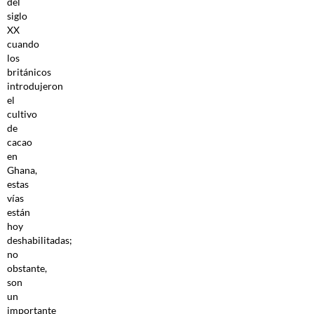
del
siglo
XX
cuando
los
británicos
introdujeron
el
cultivo
de
cacao
en
Ghana,
estas
vías
están
hoy
deshabilitadas;
no
obstante,
son
un
importante