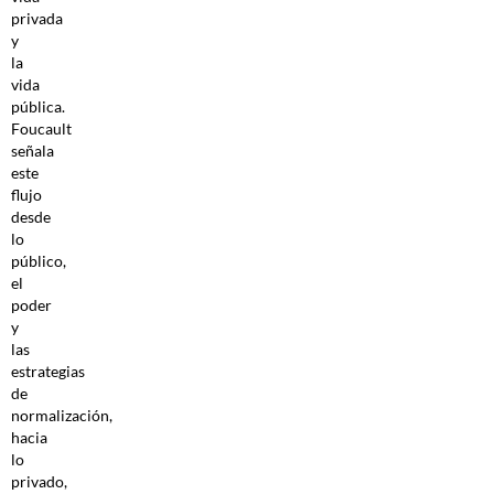
privada
y
la
vida
pública.
Foucault
señala
este
flujo
desde
lo
público,
el
poder
y
las
estrategias
de
normalización,
hacia
lo
privado,