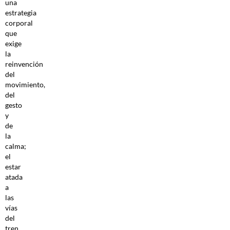
una
estrategia
corporal
que
exige
la
reinvención
del
movimiento,
del
gesto
y
de
la
calma;
el
estar
atada
a
las
vías
del
tren