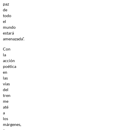
paz
de
todo
el
mundo
estará
amenazada”.
Con
la
acción
poética
en
las
vías
del
tren
me
até
a
los
márgenes,