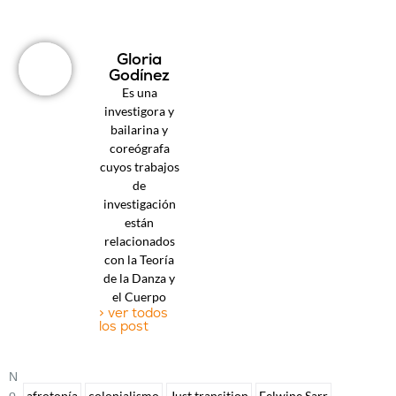
Gloria
Godínez
Es una
investigora y
bailarina y
coreógrafa
cuyos trabajos
de
investigación
están
relacionados
con la Teoría
de la Danza y
el Cuerpo
> ver todos
los post
N
O
afrotopía
colonialismo
Just transition
Felwine Sarr