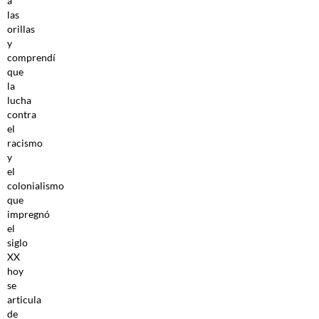
a
las
orillas
y
comprendí
que
la
lucha
contra
el
racismo
y
el
colonialismo
que
impregnó
el
siglo
XX
hoy
se
articula
de