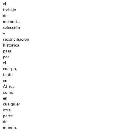
el
trabajo
de
memoria,
selección
y
reconciliación
histórica
pasa
por
el
cuerpo,
tanto
en
África
como
en
cualquier
otra
parte
del
mundo.