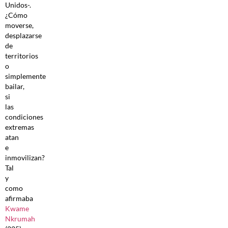
Unidos-.
¿Cómo
moverse,
desplazarse
de
territorios
o
simplemente
bailar,
si
las
condiciones
extremas
atan
e
inmovilizan?
Tal
y
como
afirmaba
Kwame
Nkrumah