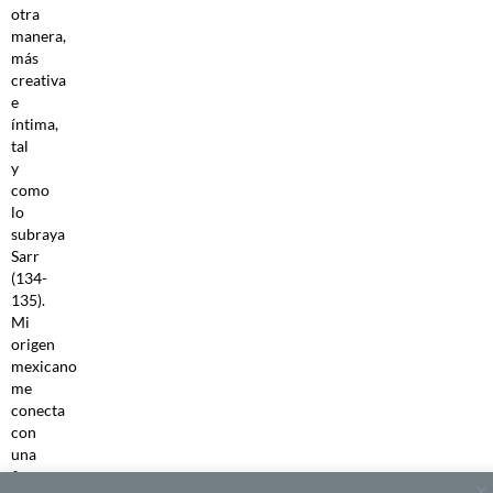
otra
manera,
más
creativa
e
íntima,
tal
y
como
lo
subraya
Sarr
(134-
135).
Mi
origen
mexicano
me
conecta
con
una
figura