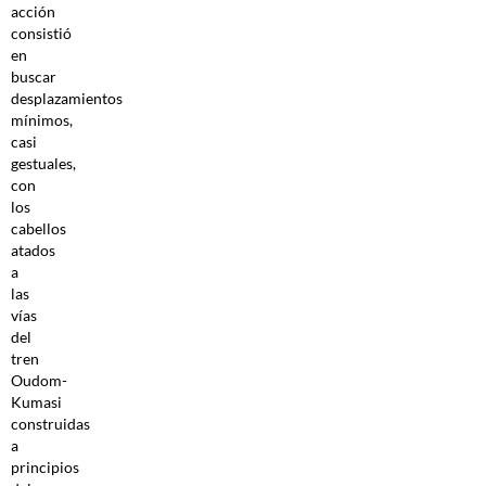
acción
consistió
en
buscar
desplazamientos
mínimos,
casi
gestuales,
con
los
cabellos
atados
a
las
vías
del
tren
Oudom-
Kumasi
construidas
a
principios