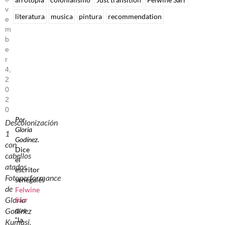
V
literatura
musica
pintura
recommendation
E
M
B
E
R
4,
2
0
2
0
Por
Descolonización
Gloria
1
Godínez.
con
Dice
cabellos
el
atados.
escritor
Fotoperformance
senegalés
de
Felwine
Gloria
Sarr
que
Godínez
“la
Kumasi,