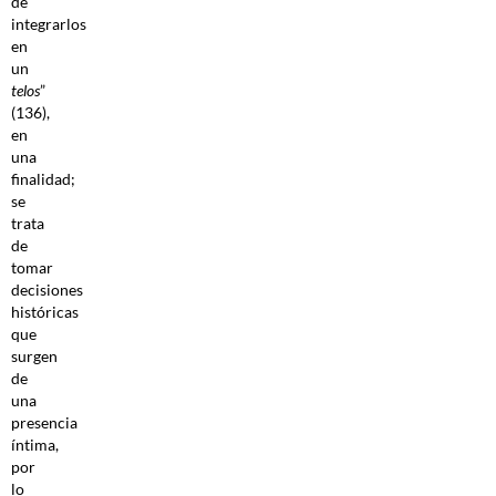
de
integrarlos
en
un
telos
”
(136),
en
una
finalidad;
se
trata
de
tomar
decisiones
históricas
que
surgen
de
una
presencia
íntima,
por
lo