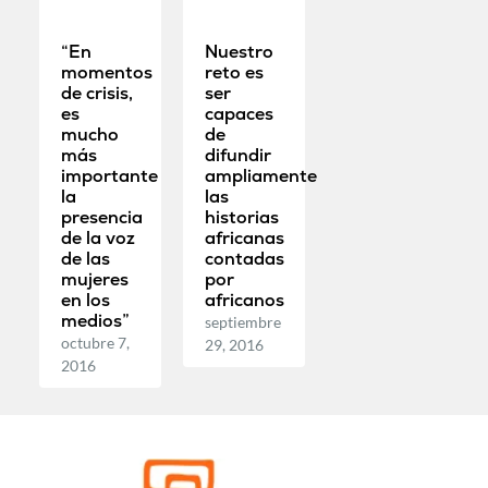
“En
Nuestro
momentos
reto es
de crisis,
ser
es
capaces
mucho
de
más
difundir
importante
ampliamente
la
las
presencia
historias
de la voz
africanas
de las
contadas
mujeres
por
en los
africanos
medios”
septiembre
octubre 7,
29, 2016
2016