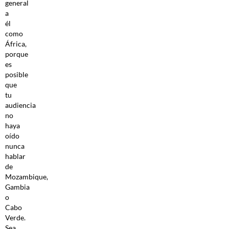
general
a
él
como
África,
porque
es
posible
que
tu
audiencia
no
haya
oído
nunca
hablar
de
Mozambique,
Gambia
o
Cabo
Verde.
Sea