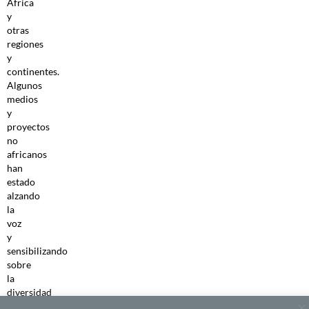
África
y
otras
regiones
y
continentes.
Algunos
medios
y
proyectos
no
africanos
han
estado
alzando
la
voz
y
sensibilizando
sobre
la
diversidad
existente