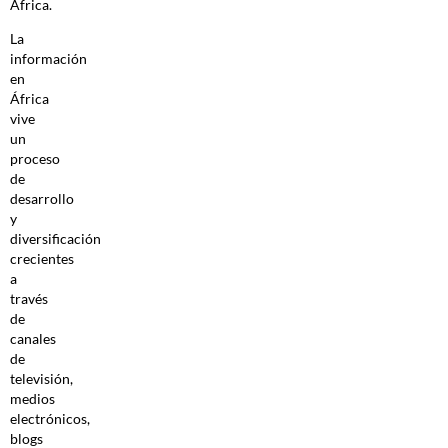
África.
La
información
en
África
vive
un
proceso
de
desarrollo
y
diversificación
crecientes
a
través
de
canales
de
televisión,
medios
electrónicos,
blogs