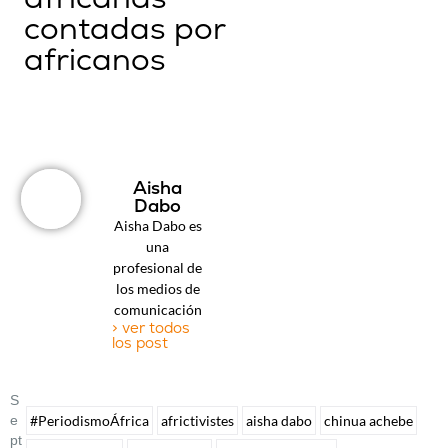
contadas por
africanos
Aisha
Dabo
Aisha Dabo es
una
profesional de
los medios de
comunicación
> ver todos
los post
S
E
#PeriodismoÁfrica
africtivistes
aisha dabo
chinua achebe
Pt