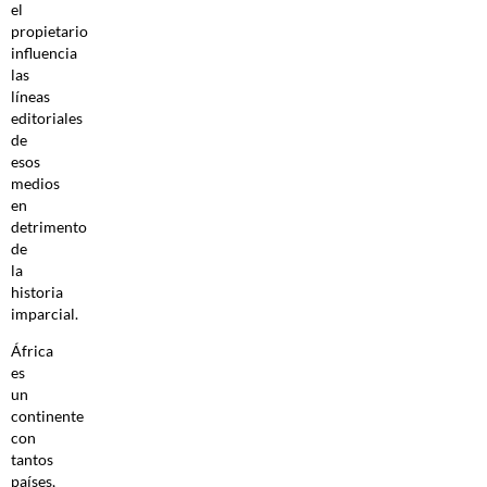
el
propietario
influencia
las
líneas
editoriales
de
esos
medios
en
detrimento
de
la
historia
imparcial.
África
es
un
continente
con
tantos
países,