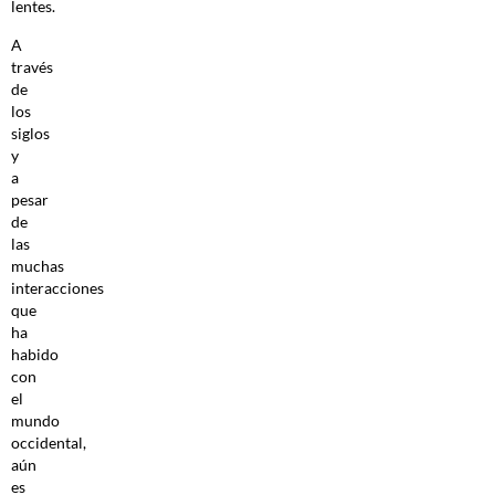
lentes.
A
través
de
los
siglos
y
a
pesar
de
las
muchas
interacciones
que
ha
habido
con
el
mundo
occidental,
aún
es