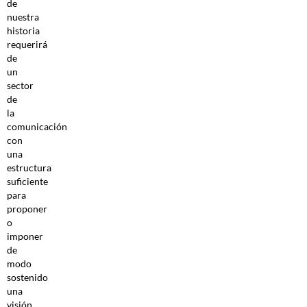
de
nuestra
historia
requerirá
de
un
sector
de
la
comunicación
con
una
estructura
suficiente
para
proponer
o
imponer
de
modo
sostenido
una
visión