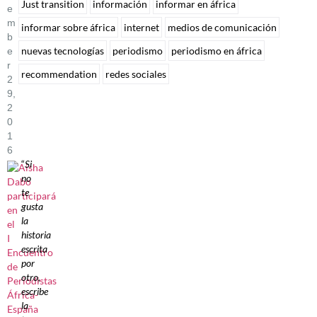
Just transition
información
informar en áfrica
E
M
informar sobre áfrica
internet
medios de comunicación
B
nuevas tecnologías
periodismo
periodismo en áfrica
E
R
recommendation
redes sociales
2
9,
2
0
1
6
“
Si
no
te
gusta
la
historia
escrita
por
otro,
escribe
la