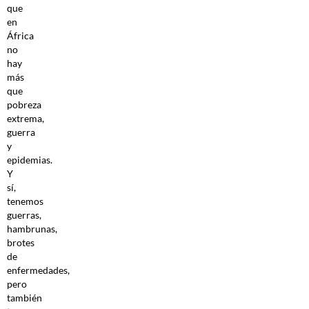
que
en
África
no
hay
más
que
pobreza
extrema,
guerra
y
epidemias.
Y
sí,
tenemos
guerras,
hambrunas,
brotes
de
enfermedades,
pero
también