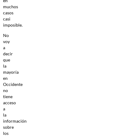
en
muchos
casos
casi
imposible.
No
voy
a
decir
que
la
mayoría
en
Occidente
no
tiene
acceso
a
la
información
sobre
los