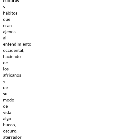
culturas
y
hábitos
que
eran
ajenos
al
entendimiento
occidental;
haciendo
de
los
africanos
y
de
su
modo
de
vida
algo
hueco,
oscuro,
aterrador