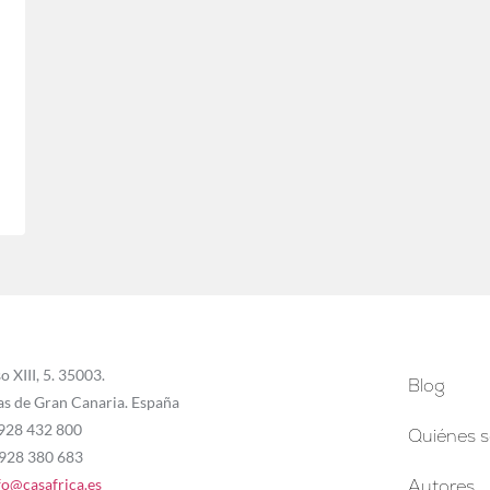
o XIII, 5. 35003.
Blog
as de Gran Canaria. España
 928 432 800
Quiénes 
 928 380 683
fo@casafrica.es
Autores