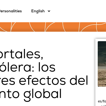
ersonalities
English
rtales,
ólera: los
es efectos del
nto global
es/f