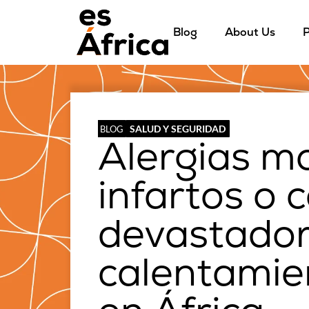
Blog
About Us
P
SALUD Y SEGURIDAD
BLOG
Alergias mo
infartos o c
devastador
calentamie