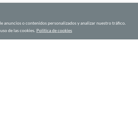
odo el mundo
es el calor, no el fuego. Las temperaturas extremas
futuros a escala mundial. En los países de África meridional,
 anuncios o contenidos personalizados y analizar nuestro tráfico.
se prevé un rápido aumento de las temperaturas hasta finales de
uso de las cookies.
Política de cookies
alud pública y trabajo en Australia y en Sudáfrica. Estos dos paíse
o-Oscilación
del Sur y el consiguiente aumento del nivel del mar,
emperatura a su paso. La combinación del calentamiento global y E
ctos devastadores serán cada vez mayores.
o
el Grupo Intergubernamental de Expertos sobre el Cambio
rograma de Investigación sobre el Cambio Global
de EE.UU.
,
pone
n ser mortales y que en todo el mundo hay vastas poblaciones
olpes de calor, infartos, derrames cerebrales y otras enfermedade