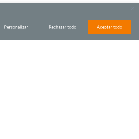
COMPÁRTELO EN
Facebook
Personalizar
Rechazar todo
Aceptar todo
WhatsApp
Email
s
l
n
s