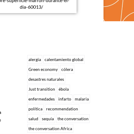
bre-superficie-marron-durante-el-
dia-60013/
alergia
calentamiento global
Green economy
cólera
desastres naturales
Just transition
ébola
enfermedades
infarto
malaria
política
recommendation
a
salud
sequía
the conversation
e
the conversation Africa