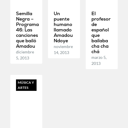
Semilla
Un
El
Negra –
puente
profesor
Programa
humano
de
46: Las
llamado
español
canciones
Amadou
que
que bailó
Ndoye
bailaba
Amadou
cha cha
noviembre
chá
diciembre
14, 2013
marzo 5,
5, 2013
2013
MÚSICA Y
ARTES