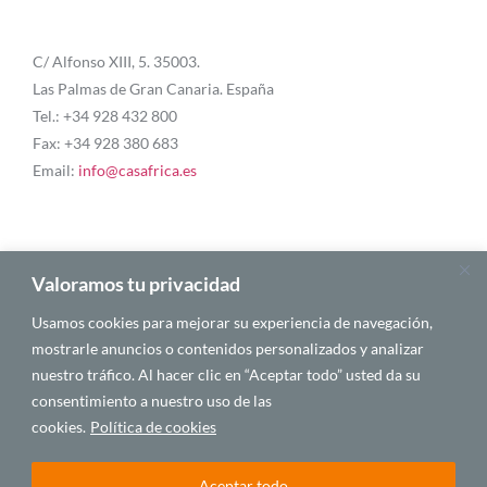
C/ Alfonso XIII, 5. 35003.
Las Palmas de Gran Canaria. España
Tel.: +34 928 432 800
Fax: +34 928 380 683
Email:
info@casafrica.es
Blog
Valoramos tu privacidad
Usamos cookies para mejorar su experiencia de navegación,
Quiénes somos
mostrarle anuncios o contenidos personalizados y analizar
nuestro tráfico. Al hacer clic en “Aceptar todo” usted da su
Autores
consentimiento a nuestro uso de las
Español
cookies.
Política de cookies
Aceptar todo