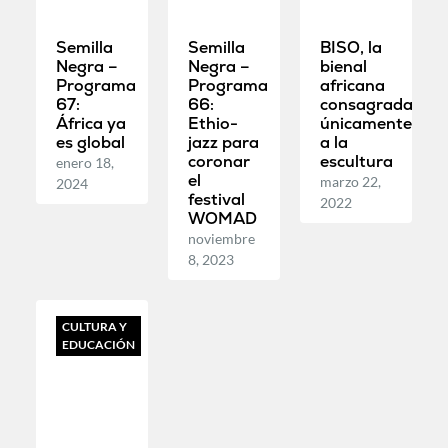
Semilla
Semilla
BISO, la
Negra –
Negra –
bienal
Programa
Programa
africana
67:
66:
consagrada
África ya
Ethio-
únicamente
es global
jazz para
a la
coronar
escultura
enero 18,
el
marzo 22,
2024
festival
2022
WOMAD
noviembre
8, 2023
CULTURA Y
EDUCACIÓN