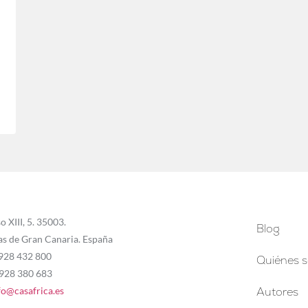
o XIII, 5. 35003.
Blog
as de Gran Canaria. España
 928 432 800
Quiénes 
 928 380 683
fo@casafrica.es
Autores