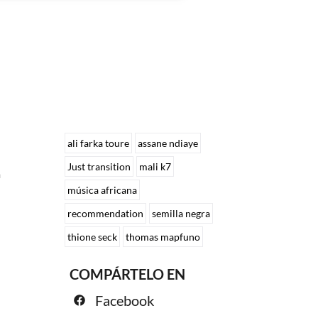
ali farka toure
assane ndiaye
Just transition
mali k7
a
música africana
recommendation
semilla negra
thione seck
thomas mapfuno
COMPÁRTELO EN
Facebook