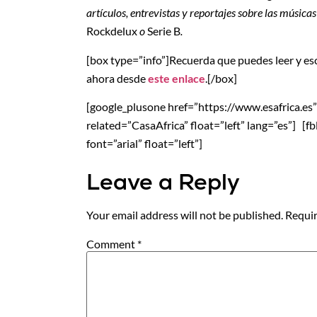
artículos, entrevistas y reportajes sobre las música
Rockdelux
o
Serie B
.
[box type=”info”]Recuerda que puedes leer y es
ahora desde
este enlace
.[/box]
[google_plusone href=”https://www.esafrica.es” si
related=”CasaAfrica” float=”left” lang=”es”] [f
font=”arial” float=”left”]
Leave a Reply
Your email address will not be published.
Requir
Comment
*