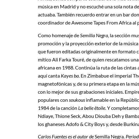
música en Madrid y no escuché una sola nota desd
actuaba. También recuerdo entrar en un bar dond
coordinador de Awesome Tapes From Africa al pe
Como homenaje de
Semilla Negra
, la sección mu
promoción y la proyección exterior de la música
que fueron editadas originalmente en formato c
mítico Ali Farka Touré, de quien rescatamos una 
africana en 1988. Continúa la ruta de las cintas
aquí canta
Kayes ba
. En Zimbabue el imperial 
magnetofónicas y, de su primera etapa en la mú
con lo mejor de sus grabaciones iniciales. Empi
populares con
soukous
inflamable en la Repúbli
1984 de la canción
La belle êtoile
. Y completamos
Ndiaye, Thione Seck, Abou Diouba Deh y Bamba J
los ghaneses Adofo & City Boys y, desde Burkin
Carlos Fuentes es el autor de
Semilla Negra
. Perio