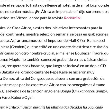
e el aeropuerto hasta que llegué al hotel, ni de allí al local donde
e no tenían música. ¡En África es impensable!”, dijo sorprendido e
riodista Víctor Lenore para la revista
Rockdelux
.
sical de Casa África, a estas dos iniciativas interesantes para la
 del continente, nuestra selección semanal se basa en grabaciones
asete. Así, arrancamos con el impulsor de Mali K7 en Bamako, el
pieza (
Gambari
) que se editó en una casete de estricta circulación
 africanas con otro nombre crucial, el maliense Boubacar Traoré, qu
Thomas Mapfumo también comenzó grabando en las clásicas cintas
sica, recuperamos
Hurombo
, que luego se incluyó en un doble CD
re Bakuba y el orondo cantante Pépé Kallé se hicieron muy
ca Democrática del Congo, que aquí suena con una grabación de
 este mapa por las casetes de África con los senegaleses Assane
, la leyenda de la canción angoleña Bonga (
Um kandandu amigo
),
a Faso, Kabore Oger.
dista y crítico musical, durante las últimas dos décadas ha publicado