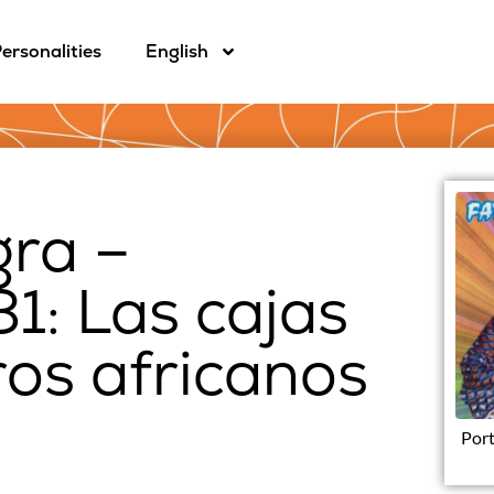
ersonalities
English
gra –
1: Las cajas
ros africanos
Port