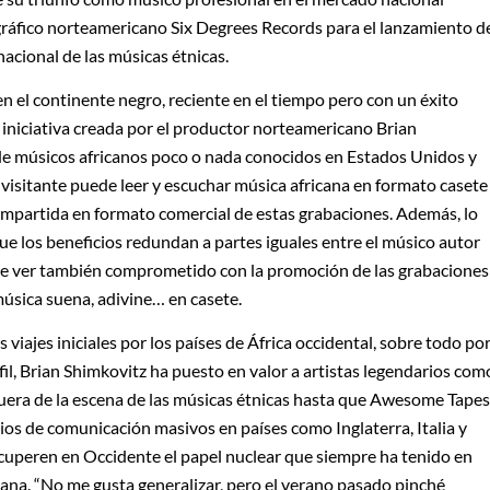
ográfico norteamericano Six Degrees Records para el lanzamiento d
acional de las músicas étnicas.
n el continente negro, reciente en el tiempo pero con un éxito
 iniciativa creada por el productor norteamericano Brian
de músicos africanos poco o nada conocidos en Estados Unidos y
 visitante puede leer y escuchar música africana en formato casete
compartida en formato comercial de estas grabaciones. Además, lo
 los beneficios redundan a partes iguales entre el músico autor
uede ver también comprometido con la promoción de las grabaciones
música suena, adivine… en casete.
viajes iniciales por los países de África occidental, sobre todo po
il, Brian Shimkovitz ha puesto en valor a artistas legendarios com
fuera de la escena de las músicas étnicas hasta que Awesome Tapes
os de comunicación masivos en países como Inglaterra, Italia y
ecuperen en Occidente el papel nuclear que siempre ha tenido en
diana. “No me gusta generalizar, pero el verano pasado pinché