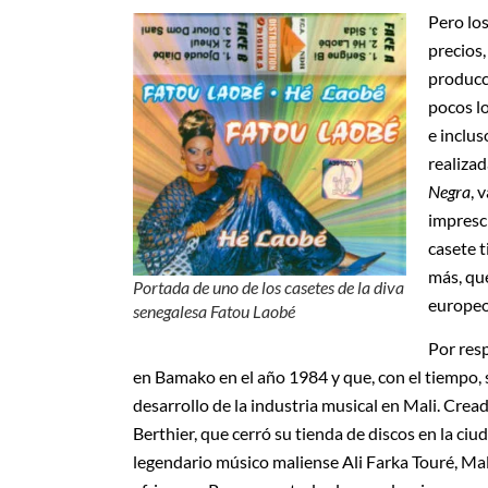
Pero los
precios,
producc
pocos lo
e inclus
realizad
Negra
, 
impresci
casete 
más, qu
Portada de uno de los casetes de la diva
europeo
senegalesa Fatou Laobé
Por res
en Bamako en el año 1984 y que, con el tiempo, s
desarrollo de la industria musical en Mali. Cread
Berthier, que cerró su tienda de discos en la ciu
legendario músico maliense Ali Farka Touré, Mal