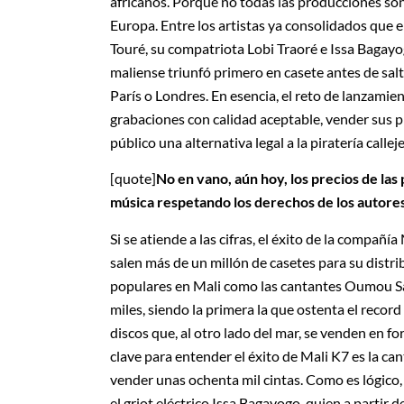
africanos. Porque no todas las producciones son
Europa. Entre los artistas ya consolidados que 
Touré, su compatriota Lobi Traoré e Issa Bagayo
maliense triunfó primero en casete antes de salt
París o Londres. En esencia, el reto de lanzamie
grabaciones con calidad aceptable, vender sus p
público una alternativa legal a la piratería callej
[quote]
No en vano, aún hoy, los precios de la
música respetando los derechos de los autores
Si se atiende a las cifras, el éxito de la compañ
salen más de un millón de casetes para su distrib
populares en Mali como las cantantes Oumou Sa
miles, siendo la primera la que ostenta el recor
discos que, al otro lado del mar, se venden en f
clave para entender el éxito de Mali K7 es la ca
vender unas ochenta mil cintas. Como es lógico
el griot eléctrico Issa Bagayogo, quien a partir