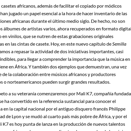
 casetes africanos, además de facilitar el copiado por módicos
 han jugado un papel esencial a la hora de hacer inventario de las
iones africanas durante el último medio siglo. De hecho, no son
s álbumes de artistas varios, ahora recuperados en formato digita
o en vinilos, que se nutren de estas grabaciones originales
as en las cintas de casete. Hoy, en este nuevo capítulo de
Semilla
vamos a repasar la actividad de dos iniciativas importantes, casi
ndibles, para llegar a comprender la importancia que la música en
tiene en África. Y también dos ejemplos que demuestran, una vez
e de la colaboración entre músicos africanos y productores
s o norteamericanos pueden surgir grandes resultados.
peto a su veteranía comenzaremos por Mali K7, compañía fundada
e ha convertido en la referencia sustancial para conocer el
a en la capital nacional por el antiguo disquero francés Philippe
dad de Lyon y se mudó al cuarto país más pobre de África, y por el
i K7 es hoy punta de lanza en la producción de nuevos talentos