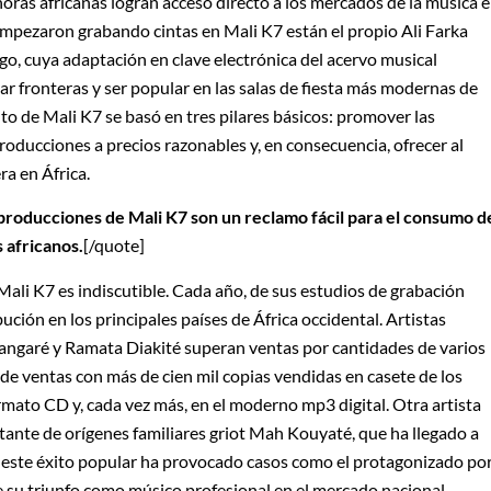
oras africanas logran acceso directo a los mercados de la música 
empezaron grabando cintas en Mali K7 están el propio Ali Farka
go, cuya adaptación en clave electrónica del acervo musical
ar fronteras y ser popular en las salas de fiesta más modernas de
nto de Mali K7 se basó en tres pilares básicos: promover las
roducciones a precios razonables y, en consecuencia, ofrecer al
era en África.
s producciones de Mali K7 son un reclamo fácil para el consumo d
 africanos.
[/quote]
ía Mali K7 es indiscutible. Cada año, de sus estudios de grabación
ución en los principales países de África occidental. Artistas
ngaré y Ramata Diakité superan ventas por cantidades de varios
d de ventas con más de cien mil copias vendidas en casete de los
ormato CD y, cada vez más, en el moderno mp3 digital. Otra artista
ntante de orígenes familiares griot Mah Kouyaté, que ha llegado a
, este éxito popular ha provocado casos como el protagonizado po
 de su triunfo como músico profesional en el mercado nacional