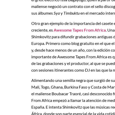
maliense negoció un contrato con el sello disc
sus álbumes
Sya
y
Timbuktu
en el mercado intern
Otro gran ejemplo de la importancia del casete e
creciente, es
Awesome Tapes From Africa
. Una
Shimkovitz para difundir grabaciones antiguas 
Europa. Primero como blog gratuito en el que el
y, desde hace menos de un año, con la edición 
importante de Awesome Tapes From Africa es que
de las grabaciones y el productor, al que se p
con sesiones itinerantes como DJ en las que la 
Alimentando una semilla negra que surgió de sus 
Mali, Togo, Ghana, Burkina Faso y Costa de Marf
el maliense Boubacar Traoré, casi desconocido 
From Africa empezó a llamar la atención de medi
España. E intenta Shimkovitz que las músicas r
África, donde son parte esencial de la vida coti