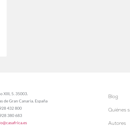
o XIII, 5. 35003.
Blog
as de Gran Canaria. España
 928 432 800
Quiénes 
 928 380 683
fo@casafrica.es
Autores