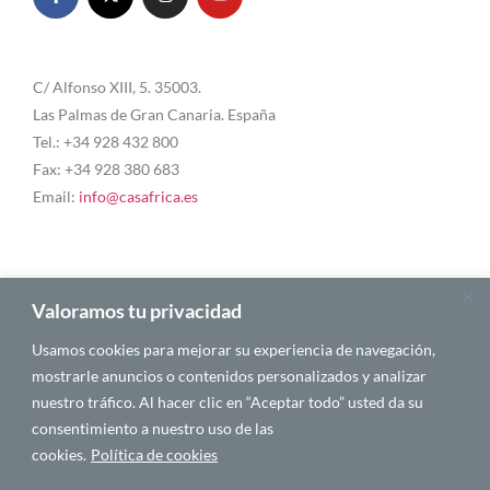
C/ Alfonso XIII, 5. 35003.
Las Palmas de Gran Canaria. España
Tel.: +34 928 432 800
Fax: +34 928 380 683
Email:
info@casafrica.es
Blog
Valoramos tu privacidad
Usamos cookies para mejorar su experiencia de navegación,
Quiénes somos
mostrarle anuncios o contenidos personalizados y analizar
nuestro tráfico. Al hacer clic en “Aceptar todo” usted da su
Autores
consentimiento a nuestro uso de las
Español
cookies.
Política de cookies