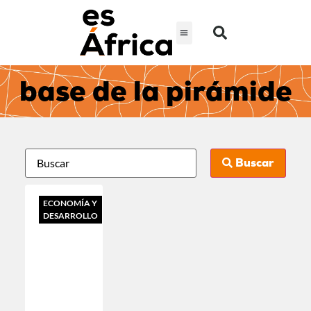
base de la pirámide
Buscar
ECONOMÍA Y
DESARROLLO