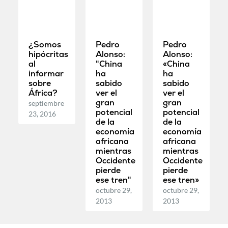
¿Somos
Pedro
Pedro
hipócritas
Alonso:
Alonso:
al
"China
«China
informar
ha
ha
sobre
sabido
sabido
África?
ver el
ver el
gran
gran
septiembre
potencial
potencial
23, 2016
de la
de la
economía
economía
africana
africana
mientras
mientras
Occidente
Occidente
pierde
pierde
ese tren"
ese tren»
octubre 29,
octubre 29,
2013
2013