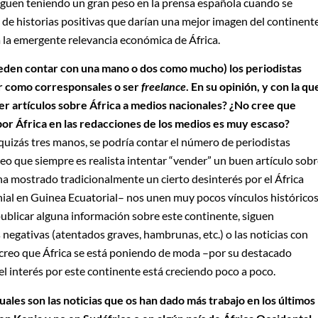
 siguen teniendo un gran peso en la prensa española cuando se
 de historias positivas que darían una mejor imagen del continente
 la emergente relevancia económica de África.
eden contar con una mano o dos como mucho) los periodistas
ar como corresponsales o ser
freelance
. En su opinión, y con la qu
er artículos sobre África a medios nacionales? ¿No cree que
or África en las redacciones de los medios es muy escaso?
 quizás tres manos, se podría contar el número de periodistas
eo que siempre es realista intentar “vender” un buen artículo sob
 ha mostrado tradicionalmente un cierto desinterés por el África
onial en Guinea Ecuatorial– nos unen muy pocos vínculos históricos
publicar alguna información sobre este continente, siguen
negativas (atentados graves, hambrunas, etc.) o las noticias con
, creo que África se está poniendo de moda –por su destacado
l interés por este continente está creciendo poco a poco.
uales son las noticias que os han dado más trabajo en los últimos