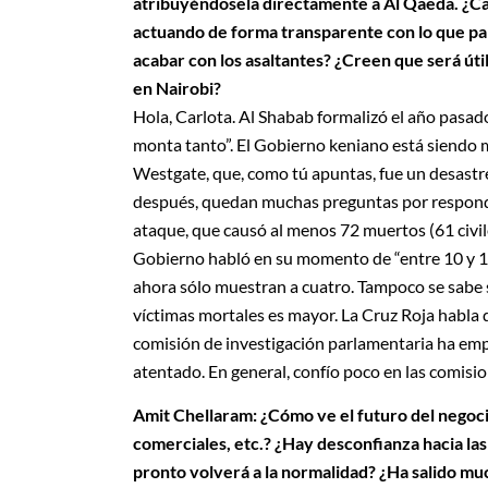
atribuyéndosela directamente a Al Qaeda. ¿Cam
actuando de forma transparente con lo que p
acabar con los asaltantes? ¿Creen que será úti
en Nairobi?
Hola, Carlota. Al Shabab formalizó el año pasado
monta tanto”. El Gobierno keniano está siendo m
Westgate, que, como tú apuntas, fue un desastre 
después, quedan muchas preguntas por responder
ataque, que causó al menos 72 muertos (61 civiles,
Gobierno habló en su momento de “entre 10 y 15”
ahora sólo muestran a cuatro. Tampoco se sabe 
víctimas mortales es mayor. La Cruz Roja habla 
comisión de investigación parlamentaria ha empe
atentado. En general, confío poco en las comisio
Amit Chellaram: ¿Cómo ve el futuro del negoci
comerciales, etc.? ¿Hay desconfianza hacia la
pronto volverá a la normalidad? ¿Ha salido mu