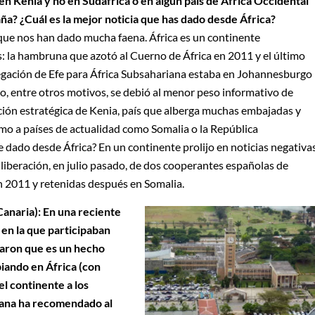
 en Kenia y no en Sudáfrica o en algún país de África Occidental
ña? ¿Cuál es la mejor noticia que has dado desde África?
que nos han dado mucha faena. África es un continente
 la hambruna que azotó al Cuerno de África en 2011 y el último
egación de Efe para África Subsahariana estaba en Johannesburgo
o, entre otros motivos, se debió al menor peso informativo de
osición estratégica de Kenia, país que alberga muchas embajadas y
mo a países de actualidad como Somalia o la República
 dado desde África? En un continente prolijo en noticias negativas
la liberación, en julio pasado, de dos cooperantes españolas de
 2011 y retenidas después en Somalia.
anaria): En una reciente
, en la que participaban
caron que es un hecho
iando en África (con
el continente a los
icana ha recomendado al