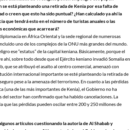
n se está planteando una retirada de Kenia por esa falta de
ad o creen que esto ha sido puntual? ¿Han calculado ya ahí la
cia que tendrá esto en el número de turistas anuales o las
s económicas que acarreará?
a diplomacia en África Oriental y la sede regional de numerosas
, incluido uno de los complejos de la ONU más grandes del mundo.
igro ese “estatus” de la capital keniana. Básicamente, porque el
 ahí, sobre todo desde que el Ejército keniano invadió Somalia en
ab, que se atribuyó el asalto al centro comercial, amenazó con
tución internacional importante se esté planteando la retirada de
 seguro pese a la amenaza del terrorismo. En cuanto a las pérdidas
ica (una de las más importantes de Kenia), el Gobierno no ha
s del sector han confirmado que ha habido cancelaciones. La
la que las pérdidas pueden oscilar entre 200 y 250 millones de
lgunos artículos cuestionando la autoría de Al Shabab y