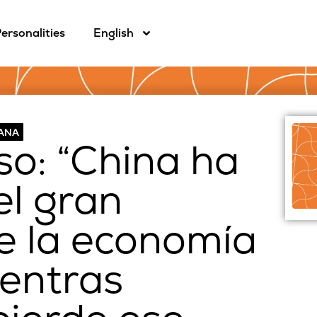
ersonalities
English
CANA
so: “China ha
el gran
de la economía
ientras