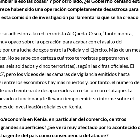
biaría eso las cosas? Y por otro lado, ¿el Gobierno keniano est
arece haber sido una operación completamente desastrosa para
l esta comisión de investigación parlamentaria que se ha creado
 su adhesión a la red terrorista Al Qaeda. O sea, “tanto monta,
uy opaco sobre la operación para acabar con el asalto del
por una lucha de egos entre la Policía y el Ejército. Más de un me
. No se sabe con certeza cuántos terroristas perpetraron el
 seis soldados y cinco terroristas), según las cifras oficiales. El
, pero los vídeos de las cámaras de vigilancia emitidos hasta
si entre los escombros hay más muertos y, por tanto, el número de
de una treintena de desaparecidos en relación con el ataque. La
zado a funcionar y le llevará tiempo emitir su informe sobre el
nes de investigación oficiales en Kenia.
o/economía en Kenia, en particular del comercio, centros
s grandes superficies? ¿Se verá muy afectado por lo acontecido 
cha gente del país como consecuencia del ataque?