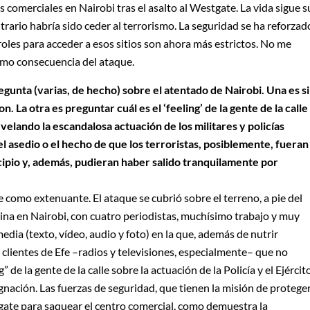
s comerciales en Nairobi tras el asalto al Westgate. La vida sigue s
rario habría sido ceder al terrorismo. La seguridad se ha reforzad
roles para acceder a esos sitios son ahora más estrictos. No me
mo consecuencia del ataque.
gunta (varias, de hecho) sobre el atentado de Nairobi. Una es si
. La otra es preguntar cuál es el ‘feeling’ de la gente de la calle
velando la escandalosa actuación de los militares y policías
l asedio o el hecho de que los terroristas, posiblemente, fueran
ncipio y, además, pudieran haber salido tranquilamente por
 como extenuante. El ataque se cubrió sobre el terreno, a pie del
ina en Nairobi, con cuatro periodistas, muchísimo trabajo y muy
dia (texto, vídeo, audio y foto) en la que, además de nutrir
clientes de Efe –radios y televisiones, especialmente– que no
 de la gente de la calle sobre la actuación de la Policía y el Ejército
gnación. Las fuerzas de seguridad, que tienen la misión de protege
gate para saquear el centro comercial, como demuestra la