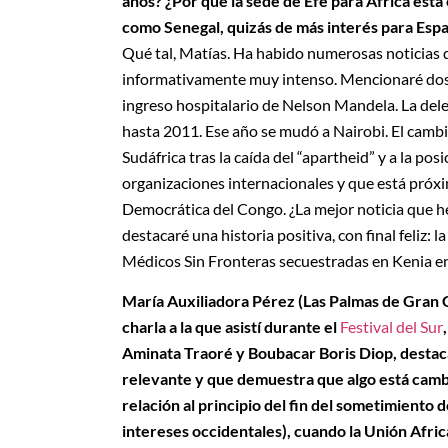
años? ¿Por qué la sede de Efe para África está
como Senegal, quizás de más interés para Espa
Qué tal, Matías. Ha habido numerosas noticias 
informativamente muy intenso. Mencionaré dos:
ingreso hospitalario de Nelson Mandela. La del
hasta 2011. Ese año se mudó a Nairobi. El cambi
Sudáfrica tras la caída del “apartheid” y a la p
organizaciones internacionales y que está próxi
Democrática del Congo. ¿La mejor noticia que he
destacaré una historia positiva, con final feliz: 
Médicos Sin Fronteras secuestradas en Kenia en
María Auxiliadora Pérez (Las Palmas de Gran C
charla a la que asistí durante el
Festival del Sur
Aminata Traoré y Boubacar Boris Diop, desta
relevante y que demuestra que algo está camb
relación al principio del fin del sometimiento d
intereses occidentales), cuando la Unión Afr