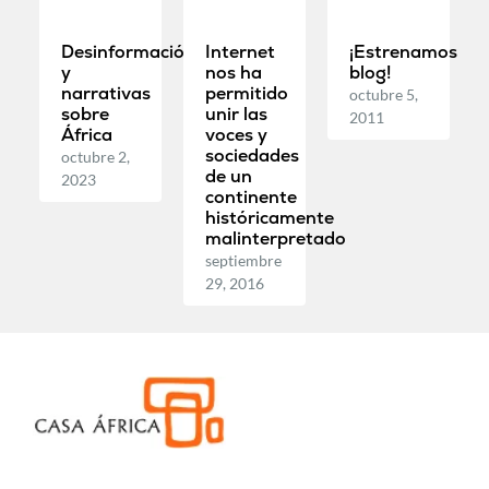
Desinformación
Internet
¡Estrenamos
y
nos ha
blog!
narrativas
permitido
octubre 5,
sobre
unir las
2011
África
voces y
sociedades
octubre 2,
de un
2023
continente
históricamente
malinterpretado
septiembre
29, 2016