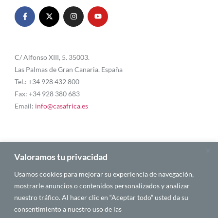
C/ Alfonso XIII, 5. 35003.
Las Palmas de Gran Canaria. España
Tel.: +34 928 432 800
Fax: +34 928 380 683
Email:
info@casafrica.es
Blog
Valoramos tu privacidad
Usamos cookies para mejorar su experiencia de navegación,
Quiénes somos
mostrarle anuncios o contenidos personalizados y analizar
nuestro tráfico. Al hacer clic en “Aceptar todo” usted da su
Autores
consentimiento a nuestro uso de las