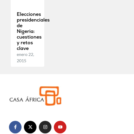
Elecciones
presidenciales
de
Nigeria:
cuestiones
y retos
clave
enero 22,
2015