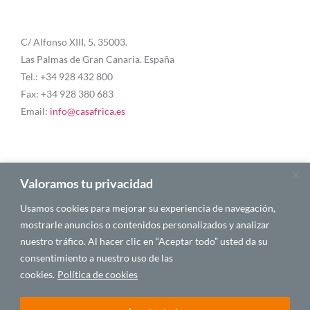
C/ Alfonso XIII, 5. 35003.
Las Palmas de Gran Canaria. España
Tel.: +34 928 432 800
Fax: +34 928 380 683
Email:
info@casafrica.es
Blog
Valoramos tu privacidad
Usamos cookies para mejorar su experiencia de navegación,
Quiénes somos
mostrarle anuncios o contenidos personalizados y analizar
nuestro tráfico. Al hacer clic en “Aceptar todo” usted da su
Autores
consentimiento a nuestro uso de las
Español
cookies.
Política de cookies