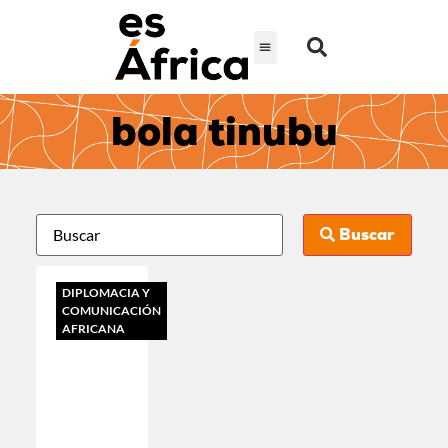
bola tinubu
Buscar
DIPLOMACIA Y
COMUNICACIÓN
AFRICANA