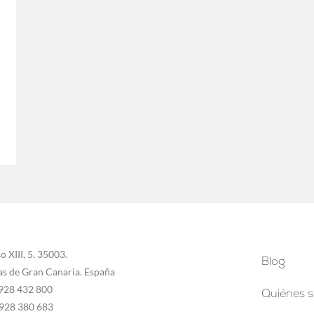
o XIII, 5. 35003.
Blog
as de Gran Canaria. España
 928 432 800
Quiénes 
 928 380 683