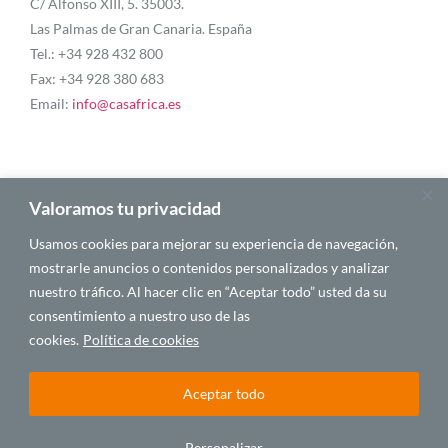
C/ Alfonso XIII, 5. 35003.
Las Palmas de Gran Canaria. España
Tel.: +34 928 432 800
Fax: +34 928 380 683
Email:
info@casafrica.es
Blog
Valoramos tu privacidad
Usamos cookies para mejorar su experiencia de navegación,
Quiénes somos
mostrarle anuncios o contenidos personalizados y analizar
nuestro tráfico. Al hacer clic en “Aceptar todo” usted da su
Autores
consentimiento a nuestro uso de las
Español
cookies.
Política de cookies
Aceptar todo
© 2025 CASA ÁFRICA
Personalizar