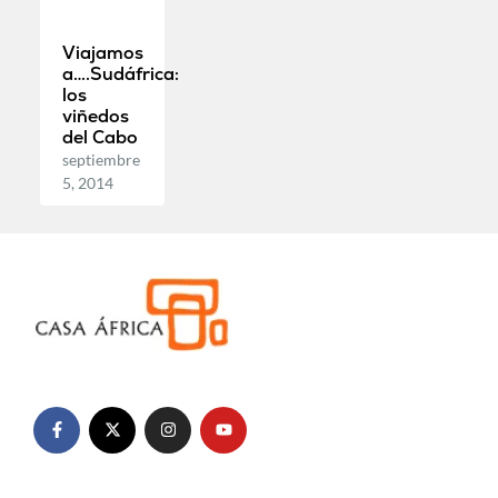
Viajamos
a….Sudáfrica:
los
viñedos
del Cabo
septiembre
5, 2014