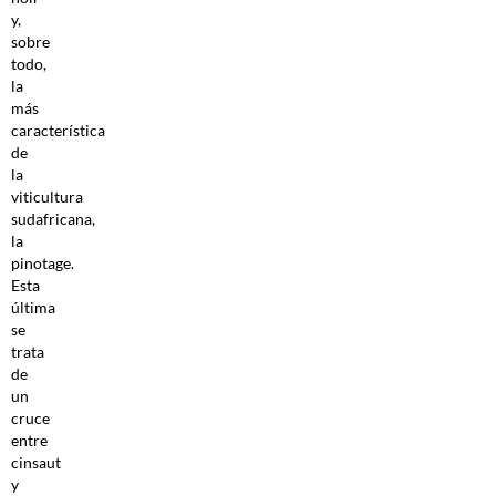
y,
sobre
todo,
la
más
característica
de
la
viticultura
sudafricana,
la
pinotage.
Esta
última
se
trata
de
un
cruce
entre
cinsaut
y