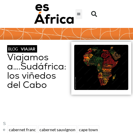
VIAJAR
BLOG
Viajamos
a….Sudáfrica:
los viñedos
del Cabo
S
E
cabernet franc
cabernet sauvignon
cape town