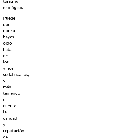
turismo
enológico.
Puede
que
nunca
hayas
oído
habar
de
los
vinos
sudafricanos,
y
más
teniendo
en
cuenta
la
calidad
y
reputación
de