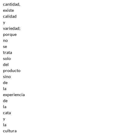
cantidad,
existe
calidad
y
variedad;
porque
no
se
trata
solo
del
producto
sino
de
la
experiencia
de
la
cata
y
la
cultura