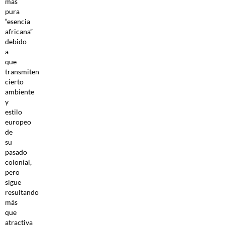
más
pura
“esencia
africana”
debido
a
que
transmiten
cierto
ambiente
y
estilo
europeo
de
su
pasado
colonial,
pero
sigue
resultando
más
que
atractiva