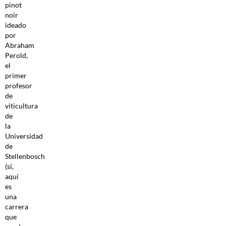
pinot
noir
ideado
por
Abraham
Perold,
el
primer
profesor
de
viticultura
de
la
Universidad
de
Stellenbosch
(sí,
aquí
es
una
carrera
que