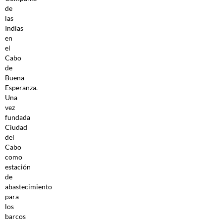
de
las
Indias
en
el
Cabo
de
Buena
Esperanza.
Una
vez
fundada
Ciudad
del
Cabo
como
estación
de
abastecimiento
para
los
barcos