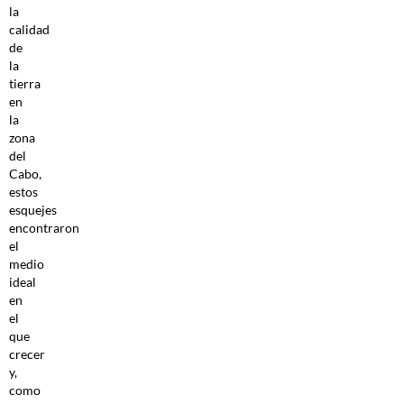
la
calidad
de
la
tierra
en
la
zona
del
Cabo,
estos
esquejes
encontraron
el
medio
ideal
en
el
que
crecer
y,
como