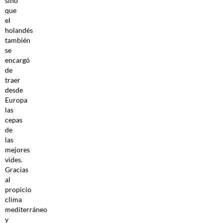
sino
que
el
holandés
también
se
encargó
de
traer
desde
Europa
las
cepas
de
las
mejores
vides.
Gracias
al
propicio
clima
mediterráneo
y