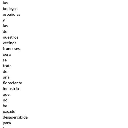
las
bodegas
españolas
y
las
de
nuestros
vecinos
franceses,
pero
se
trata
de
una
floreciente
industria
que
no
ha
pasado
desapercibida
para