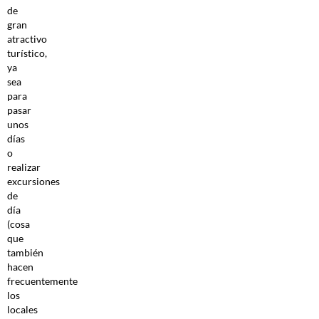
de
gran
atractivo
turístico,
ya
sea
para
pasar
unos
días
o
realizar
excursiones
de
día
(cosa
que
también
hacen
frecuentemente
los
locales