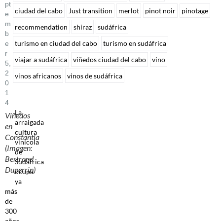
Pt
ciudad del cabo
Just transition
merlot
pinot noir
pinotage
E
M
recommendation
shiraz
sudáfrica
B
turismo en ciudad del cabo
turismo en sudáfrica
E
R
viajar a sudáfrica
viñedos ciudad del cabo
vino
5,
2
vinos africanos
vinos de sudáfrica
0
1
4
La
Viñedos
arraigada
en
cultura
Constantia
vinícola
(Imagen:
de
Bertrand
Sudáfrica
Duperrin)
ocupa
ya
más
de
300
años