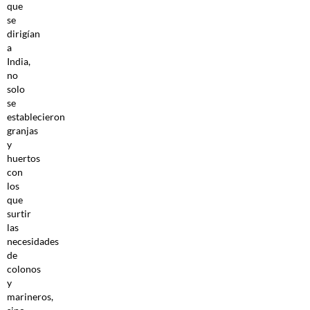
que
se
dirigían
a
India,
no
solo
se
establecieron
granjas
y
huertos
con
los
que
surtir
las
necesidades
de
colonos
y
marineros,