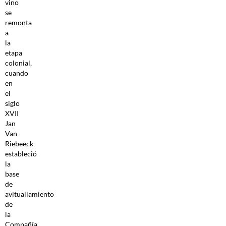
vino
se
remonta
a
la
etapa
colonial,
cuando
en
el
siglo
XVII
Jan
Van
Riebeeck
estableció
la
base
de
avituallamiento
de
la
Compañía