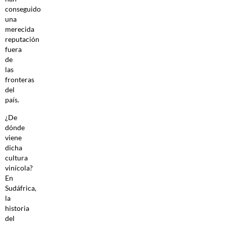
conseguido
una
merecida
reputación
fuera
de
las
fronteras
del
país.
¿De
dónde
viene
dicha
cultura
vinícola?
En
Sudáfrica,
la
historia
del