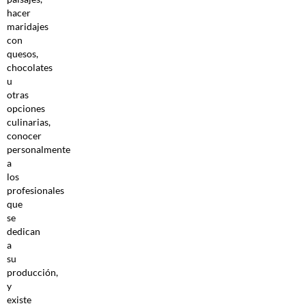
hacer
maridajes
con
quesos,
chocolates
u
otras
opciones
culinarias,
conocer
personalmente
a
los
profesionales
que
se
dedican
a
su
producción,
y
existe