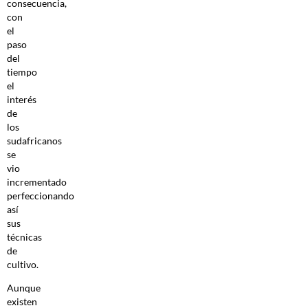
consecuencia,
con
el
paso
del
tiempo
el
interés
de
los
sudafricanos
se
vio
incrementado
perfeccionando
así
sus
técnicas
de
cultivo.
Aunque
existen