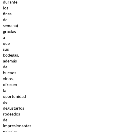
durante
los
fines
de
semana)
gracias
a
que
sus
bodegas,
además
de
buenos
vinos,
ofrecen
la
oportunidad
de
degustarlos
rodeados
de
impresionantes
paisajes,