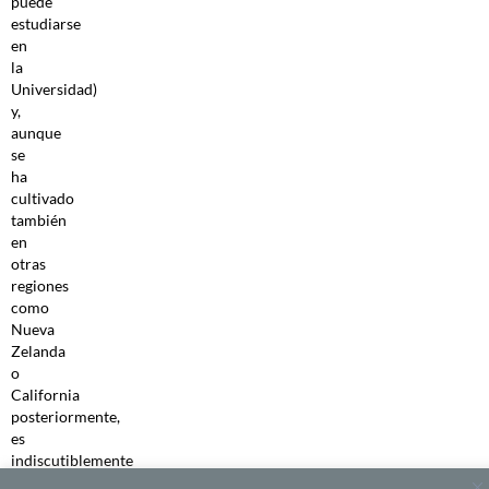
puede
estudiarse
en
la
Universidad)
y,
aunque
se
ha
cultivado
también
en
otras
regiones
como
Nueva
Zelanda
o
California
posteriormente,
es
indiscutiblemente
la