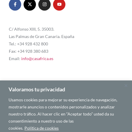
C/ Alfonso XIII, 5. 35003.
Las Palmas de Gran Canaria. España
Tel.: +34 928 432 800
Fax: +34 928 380 683
Email:
info@casafrica.es
Blog
Valoramos tu privacidad
Usamos cookies para mejorar su experiencia de navegación,
Quiénes somos
mostrarle anuncios o contenidos personalizados y analizar
nuestro tráfico. Al hacer clic en “Aceptar todo” usted da su
Autores
consentimiento a nuestro uso de las
Español
cookies.
Política de cookies