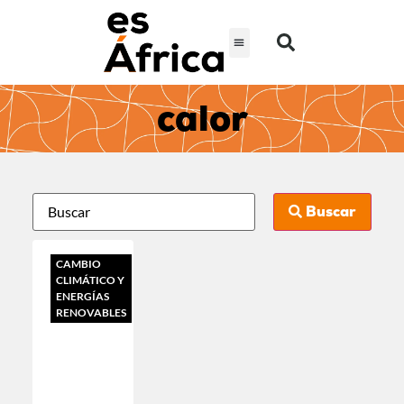
calor
Buscar
CAMBIO
CLIMÁTICO Y
ENERGÍAS
RENOVABLES