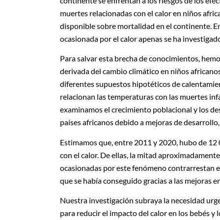
continente se enfrentan a los riesgos de los efec
muertes relacionadas con el calor en niños afri
disponible sobre mortalidad en el continente. En
ocasionada por el calor apenas se ha investigad
Para salvar esta brecha de conocimientos, hemos
derivada del cambio climático en niños africano
diferentes supuestos hipotéticos de calentamie
relacionan las temperaturas con las muertes infa
examinamos el crecimiento poblacional y los desc
países africanos debido a mejoras de desarrollo
Estimamos que, entre 2011 y 2020, hubo de 12 0
con el calor. De ellas, la mitad aproximadamente
ocasionadas por este fenómeno contrarrestan el 
que se había conseguido gracias a las mejoras en
Nuestra investigación subraya la necesidad urg
para reducir el impacto del calor en los bebés y l