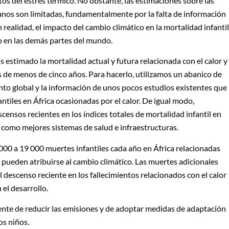
tos del estrés térmico. No obstante, las estimaciones sobre las
canos son limitadas, fundamentalmente por la falta de información
 realidad, el impacto del cambio climático en la mortalidad infantil
o en las demás partes del mundo.
 estimado la mortalidad actual y futura relacionada con el calor y
s de menos de cinco años. Para hacerlo, utilizamos un abanico de
nto global y la información de unos pocos estudios existentes que
ntiles en África ocasionadas por el calor. De igual modo,
ensos recientes en los índices totales de mortalidad infantil en
, como mejores sistemas de salud e infraestructuras.
00 a 19 000 muertes infantiles cada año en África relacionadas
 pueden atribuirse al cambio climático. Las muertes adicionales
descenso reciente en los fallecimientos relacionados con el calor
 el desarrollo.
ente de reducir las emisiones y de adoptar medidas de adaptación
os niños.