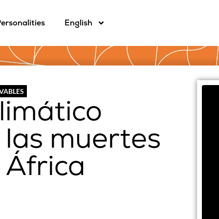
ersonalities
English
OVABLES
limático
las muertes
 África