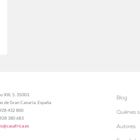
o XIII, 5. 35003.
Blog
as de Gran Canaria. España
 928 432 800
Quiénes 
 928 380 683
fo@casafrica.es
Autores