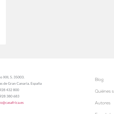
o XIII, 5. 35003.
Blog
as de Gran Canaria. España
 928 432 800
Quiénes 
 928 380 683
fo@casafrica.es
Autores