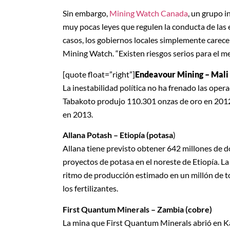
Sin embargo,
Mining Watch Canada
, un grupo i
muy pocas leyes que regulen la conducta de las
casos, los gobiernos locales simplemente carec
Mining Watch. “Existen riesgos serios para el m
[quote float=”right”]
Endeavour Mining – Mali 
La inestabilidad política no ha frenado las ope
Tabakoto produjo 110.301 onzas de oro en 2012
en 2013.
Allana Potash – Etiopía
(potasa
)
Allana tiene previsto obtener 642 millones de d
proyectos de potasa en el noreste de Etiopía. L
ritmo de producción estimado en un millón de t
los fertilizantes.
First Quantum Minerals – Zambia (cobre)
La mina que First Quantum Minerals abrió en K