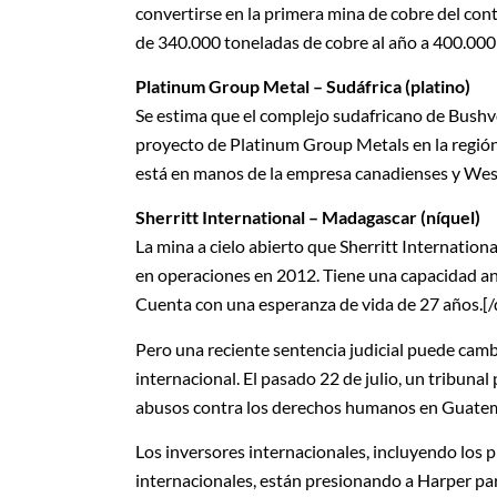
convertirse en la primera mina de cobre del co
de 340.000 toneladas de cobre al año a 400.000
Platinum Group Metal – Sudáfrica
(platino)
Se estima que el complejo sudafricano de Bushve
proyecto de Platinum Group Metals en la región
está en manos de la empresa canadienses y We
Sherritt International – Madagascar
(níquel)
La mina a cielo abierto que Sherritt Internatio
en operaciones en 2012. Tiene una capacidad an
Cuenta con una esperanza de vida de 27 años.
[
Pero una reciente sentencia judicial puede camb
internacional. El pasado 22 de julio, un tribun
abusos contra los derechos humanos en Guatema
Los inversores internacionales, incluyendo los 
internacionales, están presionando a Harper pa