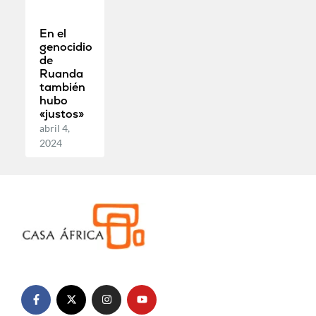
En el
genocidio
de
Ruanda
también
hubo
«justos»
abril 4,
2024