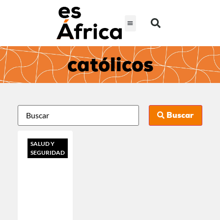
católicos
Buscar
SALUD Y
SEGURIDAD