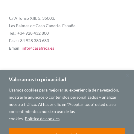
C/ Alfonso XIII, 5. 35003.
Las Palmas de Gran Canaria. España
Tel.: +34 928 432 800
Fax: +34 928 380 683
Email:
info@casafrica.es
Blog
Valoramos tu privacidad
Usamos cookies para mejorar su experiencia de navegación,
Quiénes somos
mostrarle anuncios o contenidos personalizados y analizar
nuestro tráfico. Al hacer clic en “Aceptar todo” usted da su
Autores
consentimiento a nuestro uso de las
Español
cookies.
Política de cookies