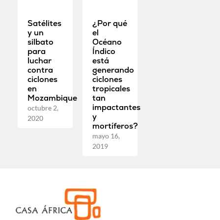
Satélites
¿Por qué
y un
el
silbato
Océano
para
Índico
luchar
está
contra
generando
ciclones
ciclones
en
tropicales
Mozambique
tan
impactantes
octubre 2,
y
2020
mortíferos?
mayo 16,
2019