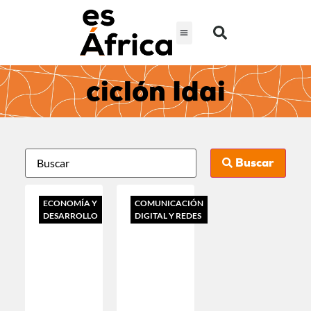
ciclón Idai
Buscar
ECONOMÍA Y
COMUNICACIÓN
DESARROLLO
DIGITAL Y REDES