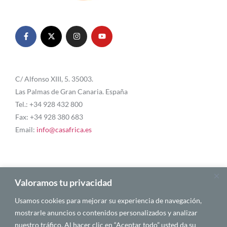
C/ Alfonso XIII, 5. 35003.
Las Palmas de Gran Canaria. España
Tel.: +34 928 432 800
Fax: +34 928 380 683
Email:
info@casafrica.es
Blog
Valoramos tu privacidad
Usamos cookies para mejorar su experiencia de navegación,
Quiénes somos
mostrarle anuncios o contenidos personalizados y analizar
nuestro tráfico. Al hacer clic en “Aceptar todo” usted da su
Autores