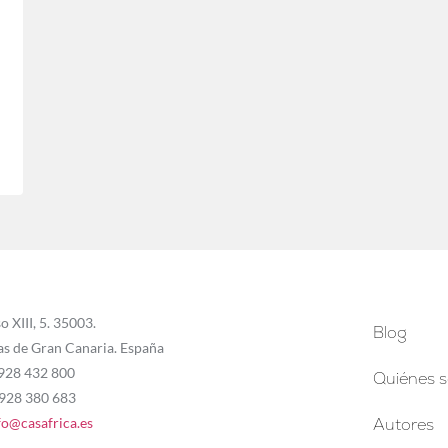
o XIII, 5. 35003.
Blog
as de Gran Canaria. España
 928 432 800
Quiénes 
 928 380 683
fo@casafrica.es
Autores