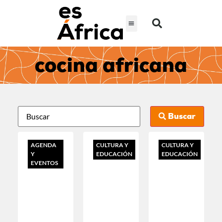
cocina africana
Buscar
AGENDA
CULTURA Y
CULTURA Y
Y
EDUCACIÓN
EDUCACIÓN
EVENTOS