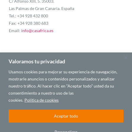
C/ Alfonso XIII, 5. 35003.
Las Palmas de Gran Canaria. España
Tel.: +34 928 432 800
Fax: +34 928 380 683
Email:
info@casafrica.es
Blog
Valoramos tu privacidad
Usamos cookies para mejorar su experiencia de navegación,
Quiénes somos
mostrarle anuncios o contenidos personalizados y analizar
nuestro tráfico. Al hacer clic en “Aceptar todo” usted da su
Autores
consentimiento a nuestro uso de las
Español
cookies.
Política de cookies
Aceptar todo
© 2025 CASA ÁFRICA
Personalizar