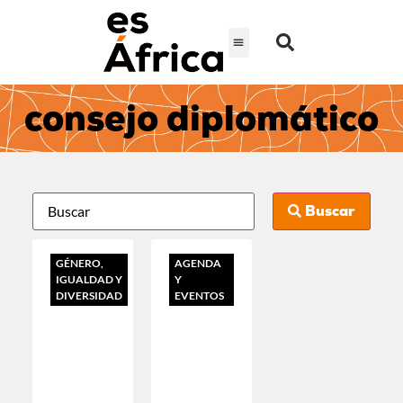
consejo diplomático
Buscar
GÉNERO,
AGENDA
IGUALDAD Y
Y
DIVERSIDAD
EVENTOS