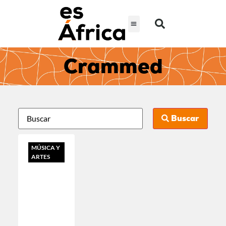
Crammed
Buscar
MÚSICA Y
ARTES