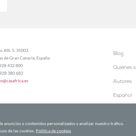
o XIII, 5. 35003.
Blog
as de Gran Canaria. España
 928 432 800
Quiénes 
 928 380 683
fo@casafrica.es
Autores
Español
 anuncios o contenidos personalizados y analizar nuestro tráfico.
uso de las cookies.
Política de cookies
Español