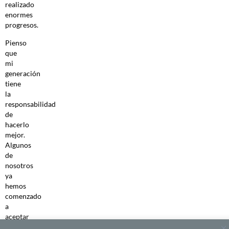
realizado
enormes
progresos.
Pienso
que
mi
generación
tiene
la
responsabilidad
de
hacerlo
mejor.
Algunos
de
nosotros
ya
hemos
comenzado
a
aceptar
que