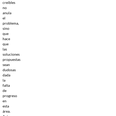
creíbles
no
anula
el
problema,
sino
que
hace
que
las
soluciones
propuestas
sean
dudosas
dada
la
falta
de
progreso
en
esta
área.