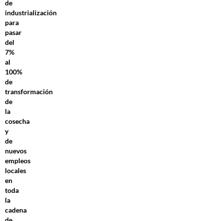
de
industrialización
para
pasar
del
7%
al
100%
de
transformación
de
la
cosecha
y
de
nuevos
empleos
locales
en
toda
la
cadena
de