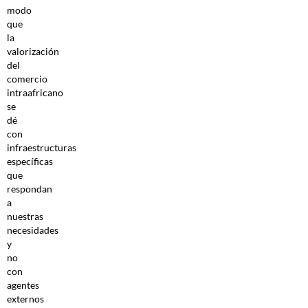
modo
que
la
valorización
del
comercio
intraafricano
se
dé
con
infraestructuras
específicas
que
respondan
a
nuestras
necesidades
y
no
con
agentes
externos