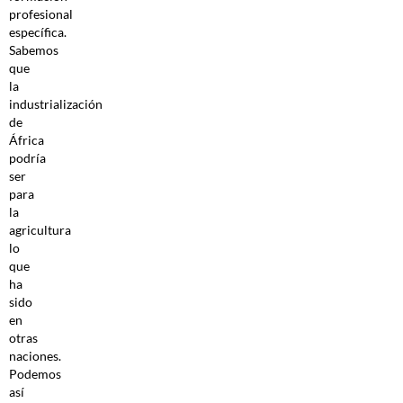
profesional
específica.
Sabemos
que
la
industrialización
de
África
podría
ser
para
la
agricultura
lo
que
ha
sido
en
otras
naciones.
Podemos
así