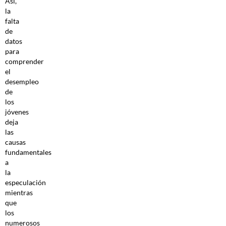
Así,
la
falta
de
datos
para
comprender
el
desempleo
de
los
jóvenes
deja
las
causas
fundamentales
a
la
especulación
mientras
que
los
numerosos