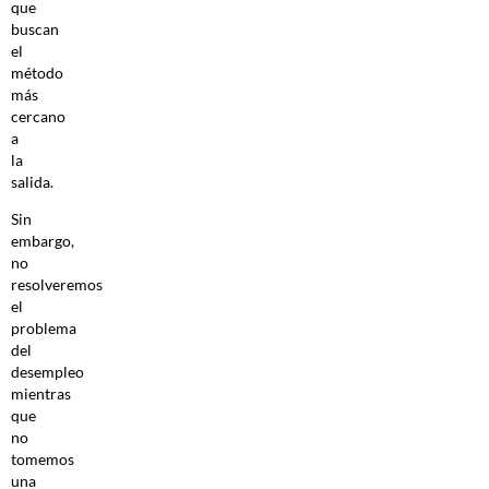
que
buscan
el
método
más
cercano
a
la
salida.
Sin
embargo,
no
resolveremos
el
problema
del
desempleo
mientras
que
no
tomemos
una