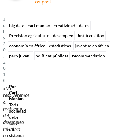
los post
J
U
big data
carl manlan
creatividad
datos
L
Precision agriculture
desempleo
Just transition
Y
2
economía en áfrica
estadísticas
juventud en áfrica
0
paro juvenil
políticas públicas
recommendation
,
2
0
1
6
Por
«No
Carl
resolveremos
Manlan
.
el
Toda
problema
sociedad
del
debe
desempleo
tener
mientras
un
no
sistema