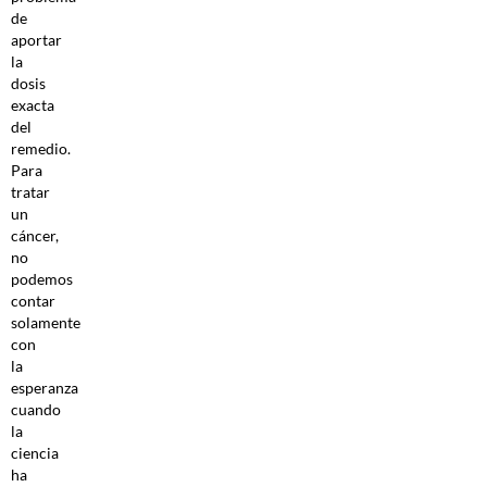
de
aportar
la
dosis
exacta
del
remedio.
Para
tratar
un
cáncer,
no
podemos
contar
solamente
con
la
esperanza
cuando
la
ciencia
ha