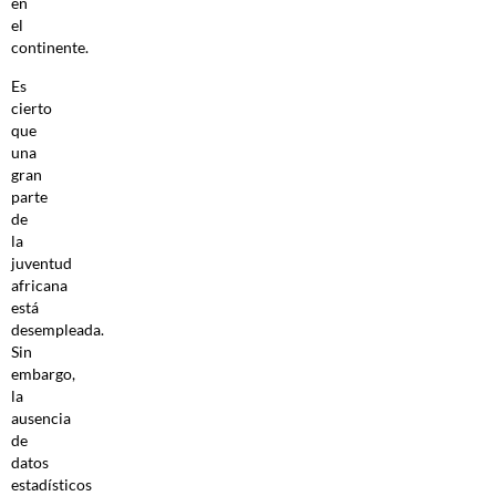
en
el
continente.
Es
cierto
que
una
gran
parte
de
la
juventud
africana
está
desempleada.
Sin
embargo,
la
ausencia
de
datos
estadísticos