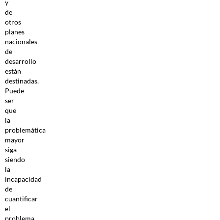
y
de
otros
planes
nacionales
de
desarrollo
están
destinadas.
Puede
ser
que
la
problemática
mayor
siga
siendo
la
incapacidad
de
cuantificar
el
problema