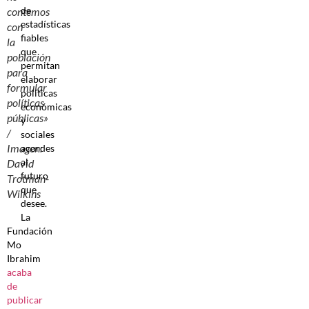
de
contemos
estadísticas
con
fiables
la
que
población
permitan
para
elaborar
formular
políticas
políticas
económicas
públicas»
y
/
sociales
Imagen:
acordes
al
David
futuro
Trotman-
que
Wilkins
desee.
La
Fundación
Mo
Ibrahim
acaba
de
publicar