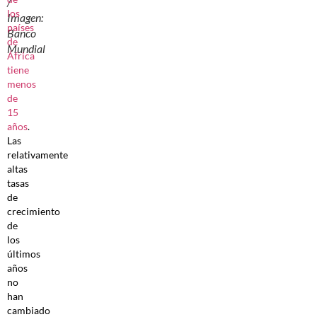
/
los
Imagen:
países
Banco
de
Mundial
África
tiene
menos
de
15
años
.
Las
relativamente
altas
tasas
de
crecimiento
de
los
últimos
años
no
han
cambiado