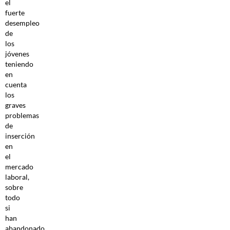
el
fuerte
desempleo
de
los
jóvenes
teniendo
en
cuenta
los
graves
problemas
de
inserción
en
el
mercado
laboral,
sobre
todo
si
han
abandonado