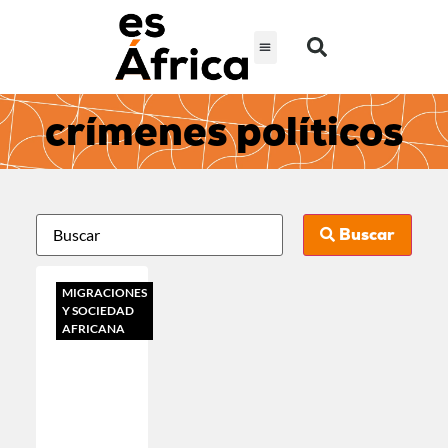
crímenes políticos
Buscar
MIGRACIONES
Y SOCIEDAD
AFRICANA