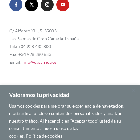
C/ Alfonso XIII, 5. 35003.
Las Palmas de Gran Canaria. España
Tel.: +34 928 432 800
Fax: +34 928 380 683
Email:
info@casafrica.es
Blog
Valoramos tu privacidad
Usamos cookies para mejorar su experiencia de navegación,
Quiénes somos
mostrarle anuncios o contenidos personalizados y analizar
nuestro tráfico. Al hacer clic en “Aceptar todo” usted da su
Autores
consentimiento a nuestro uso de las
Español
cookies.
Política de cookies