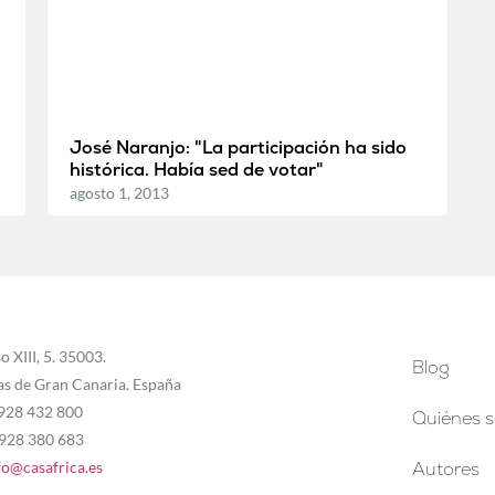
José Naranjo: "La participación ha sido
histórica. Había sed de votar"
agosto 1, 2013
o XIII, 5. 35003.
Blog
as de Gran Canaria. España
 928 432 800
Quiénes 
 928 380 683
fo@casafrica.es
Autores