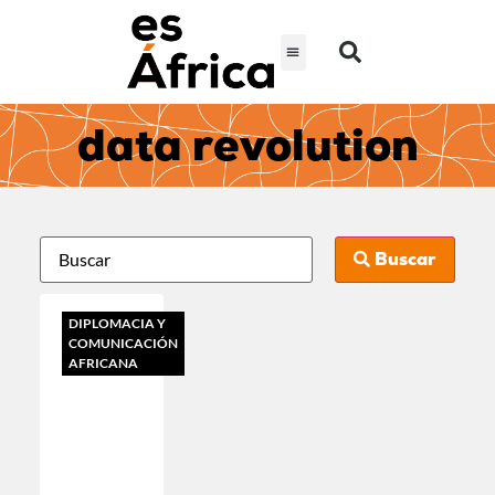
data revolution
Buscar
DIPLOMACIA Y
COMUNICACIÓN
AFRICANA