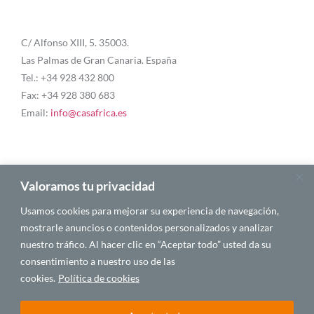
C/ Alfonso XIII, 5. 35003.
Las Palmas de Gran Canaria. España
Tel.: +34 928 432 800
Fax: +34 928 380 683
Email:
info@casafrica.es
Blog
Valoramos tu privacidad
Usamos cookies para mejorar su experiencia de navegación,
Quiénes somos
mostrarle anuncios o contenidos personalizados y analizar
nuestro tráfico. Al hacer clic en “Aceptar todo” usted da su
Autores
consentimiento a nuestro uso de las
Español
cookies.
Política de cookies