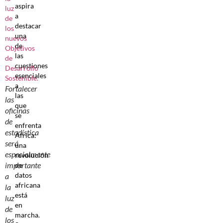
aspira
a
destacar
una
de
las
cuestiones
esenciales
a
Fortalecer
las
las
que
oficinas
se
de
enfrenta
estadística
África:
será
una
especialmente
revolución
importante
de
datos
a
africana
la
está
luz
en
de
marcha.
los