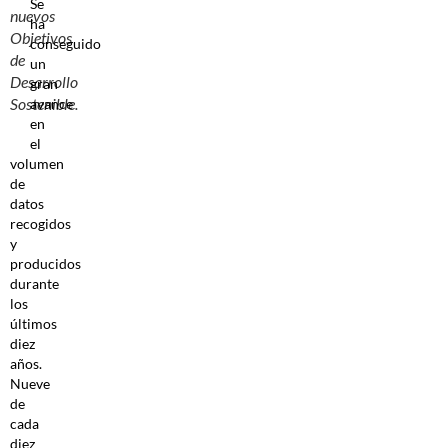
Se
nuevos
ha
Objetivos
conseguido
de
un
Desarrollo
gran
Sostenible.
avance
en
el
volumen
de
datos
recogidos
y
producidos
durante
los
últimos
diez
años.
Nueve
de
cada
diez