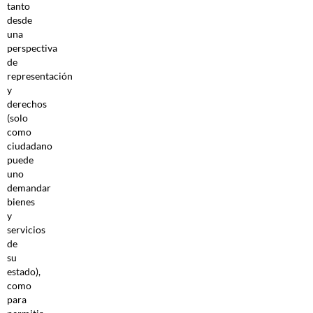
tanto
desde
una
perspectiva
de
representación
y
derechos
(solo
como
ciudadano
puede
uno
demandar
bienes
y
servicios
de
su
estado),
como
para