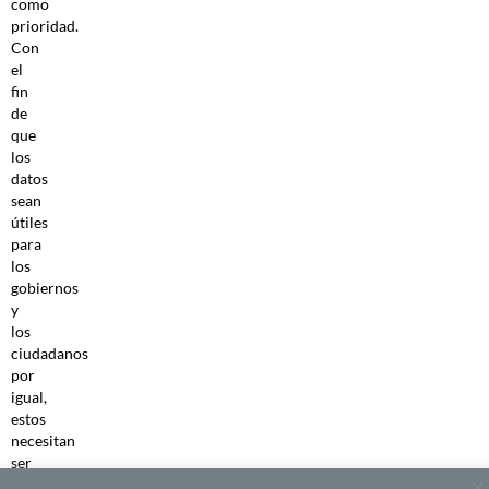
como
prioridad.
Con
el
fin
de
que
los
datos
sean
útiles
para
los
gobiernos
y
los
ciudadanos
por
igual,
estos
necesitan
ser
fácilmente