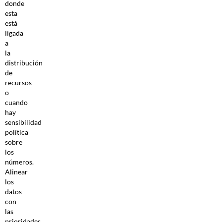
donde
esta
está
ligada
a
la
distribución
de
recursos
o
cuando
hay
sensibilidad
política
sobre
los
números.
Alinear
los
datos
con
las
prioridades