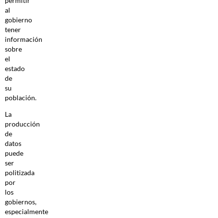
permitir
al
gobierno
tener
información
sobre
el
estado
de
su
población.
La
producción
de
datos
puede
ser
politizada
por
los
gobiernos,
especialmente