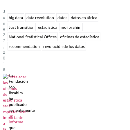
J
U
big data
data revolution
datos
datos en áfrica
N
Just transition
estadística
mo ibrahim
E
2
National Statistical Offices
oficinas de estadística
7
recommendation
revolución de los datos
,
2
0
1
6
La
Fundación
Mo
Ibrahim
ha
publicado
recientemente
un
informe
que