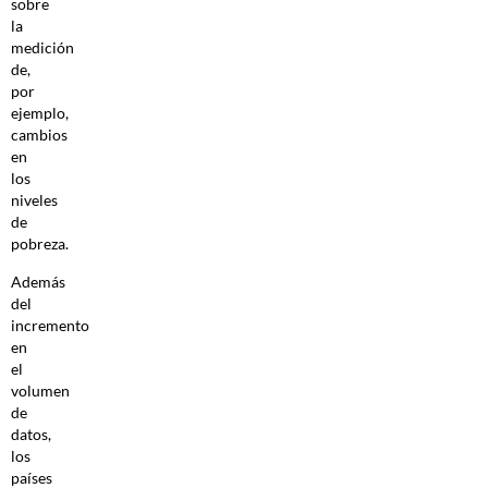
sobre
la
medición
de,
por
ejemplo,
cambios
en
los
niveles
de
pobreza.
Además
del
incremento
en
el
volumen
de
datos,
los
países