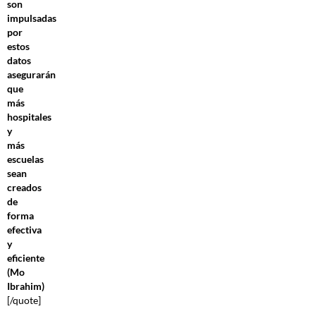
son
impulsadas
por
estos
datos
asegurarán
que
más
hospitales
y
más
escuelas
sean
creados
de
forma
efectiva
y
eficiente
(Mo
Ibrahim)
[/quote]