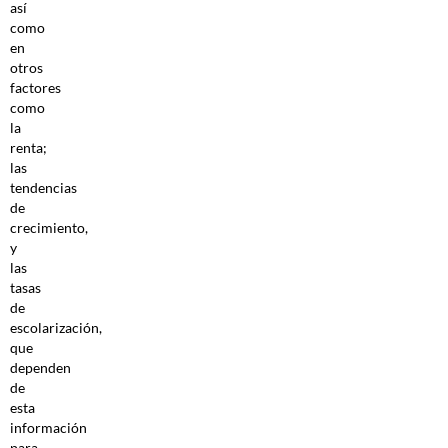
así
como
en
otros
factores
como
la
renta;
las
tendencias
de
crecimiento,
y
las
tasas
de
escolarización,
que
dependen
de
esta
información
para