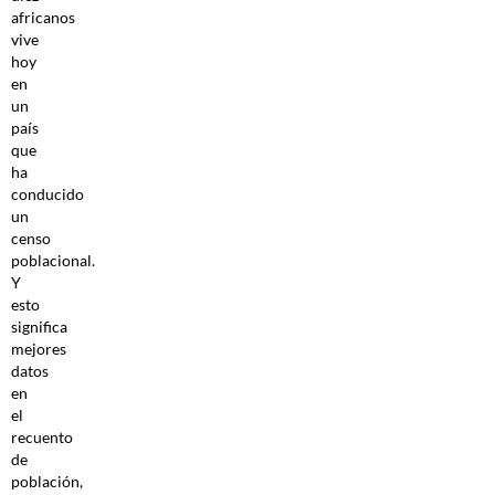
africanos
vive
hoy
en
un
país
que
ha
conducido
un
censo
poblacional.
Y
esto
significa
mejores
datos
en
el
recuento
de
población,