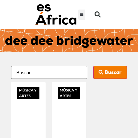
dee dee bridgewater
Buscar
MÚSICA Y
MÚSICA Y
ARTES
ARTES