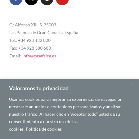
C/ Alfonso XIII, 5. 35003.
Las Palmas de Gran Canaria. España
Tel.: +34 928 432 800
Fax: +34 928 380 683
Email:
info@casafrica.es
Blog
Valoramos tu privacidad
Usamos cookies para mejorar su experiencia de navegación,
Quiénes somos
mostrarle anuncios o contenidos personalizados y analizar
nuestro tráfico. Al hacer clic en “Aceptar todo” usted da su
Autores
consentimiento a nuestro uso de las
Español
cookies.
Política de cookies