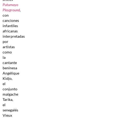
Putumayo
Playground
,
con
canciones
infantiles
africanas
interpretadas
por
artistas
como
la
cantante
beninesa
Angélique
Kidjo,
el
conjunto
malgache
Tarika,
el
senegalés
Vieux