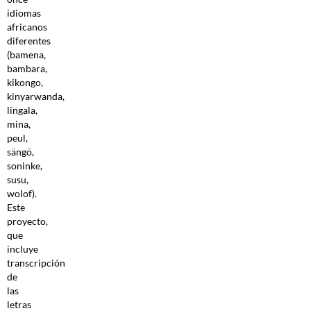
idiomas
africanos
diferentes
(bamena,
bambara,
kikongo,
kinyarwanda,
lingala,
mina,
peul,
sängö,
soninke,
susu,
wolof).
Este
proyecto,
que
incluye
transcripción
de
las
letras