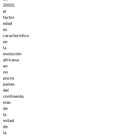
2050),
el
factor
edad
es
característico
en
la
evolución
africana:
en
no
pocos
países
del
continente,
más
de
la
mitad
de
la