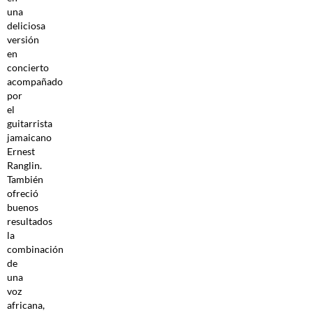
una
deliciosa
versión
en
concierto
acompañado
por
el
guitarrista
jamaicano
Ernest
Ranglin.
También
ofreció
buenos
resultados
la
combinación
de
una
voz
africana,