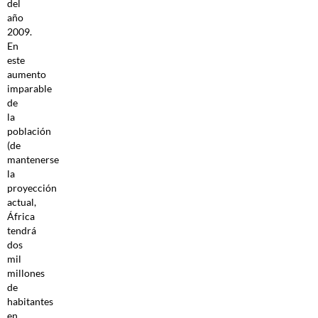
del
año
2009.
En
este
aumento
imparable
de
la
población
(de
mantenerse
la
proyección
actual,
África
tendrá
dos
mil
millones
de
habitantes
en