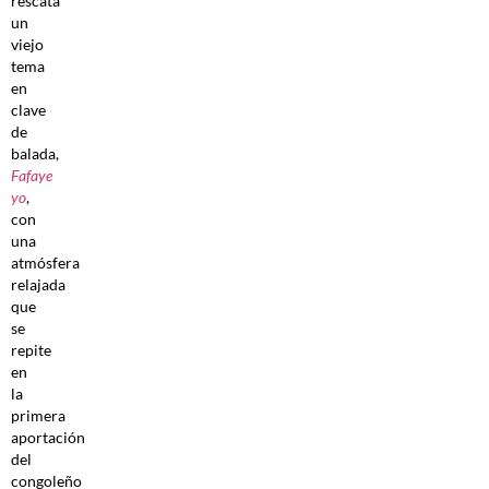
rescata
un
viejo
tema
en
clave
de
balada,
Fafaye
yo
,
con
una
atmósfera
relajada
que
se
repite
en
la
primera
aportación
del
congoleño