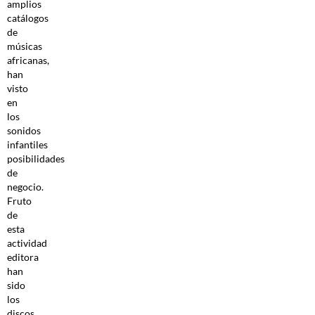
amplios
catálogos
de
músicas
africanas,
han
visto
en
los
sonidos
infantiles
posibilidades
de
negocio.
Fruto
de
esta
actividad
editora
han
sido
los
discos