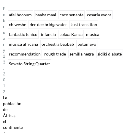
F
E
afel bocoum
baaba maal
caco senante
cesaria evora
B
chiweshe
dee dee bridgewater
Just transition
R
U
fantastic tchico
infancia
Lokua Kanza
musica
A
música africana
orchestra baobab
putumayo
R
Y
recommendation
rough trade
semilla negra
sidiki diabaté
2
3
Soweto String Quartet
,
2
0
1
2
La
población
de
África,
el
continente