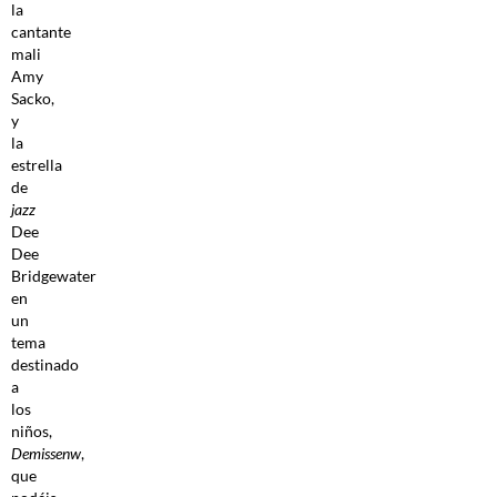
la
cantante
mali
Amy
Sacko,
y
la
estrella
de
jazz
Dee
Dee
Bridgewater
en
un
tema
destinado
a
los
niños,
Demissenw
,
que