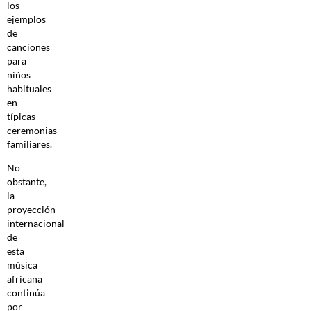
los
ejemplos
de
canciones
para
niños
habituales
en
típicas
ceremonias
familiares.
No
obstante,
la
proyección
internacional
de
esta
música
africana
continúa
por