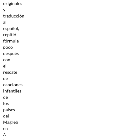
originales
y
traducción
al
español,
repitió
fórmula
poco
después
con
el
rescate
de
canciones
infantiles
de
los
países
del
Magreb
en
A