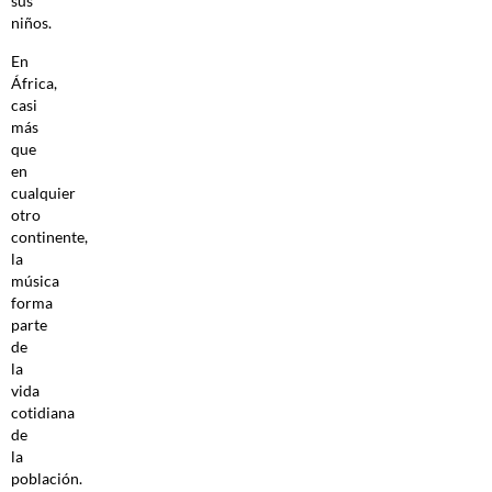
sus
niños.
En
África,
casi
más
que
en
cualquier
otro
continente,
la
música
forma
parte
de
la
vida
cotidiana
de
la
población.