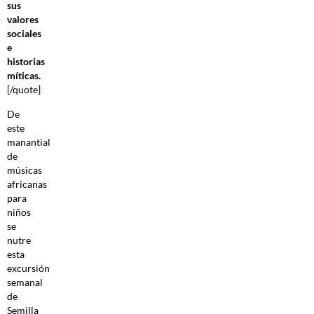
sus
valores
sociales
e
historias
míticas.
[/quote]
De
este
manantial
de
músicas
africanas
para
niños
se
nutre
esta
excursión
semanal
de
Semilla