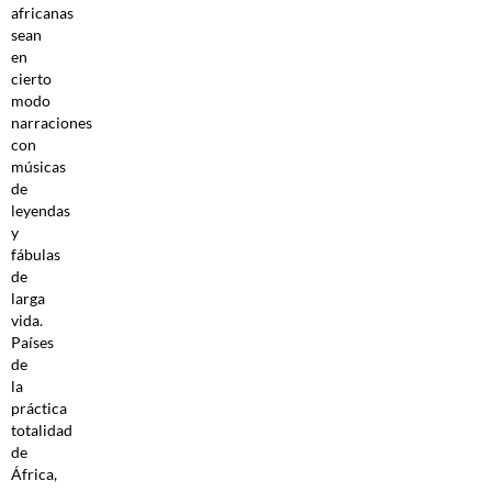
africanas
sean
en
cierto
modo
narraciones
con
músicas
de
leyendas
y
fábulas
de
larga
vida.
Países
de
la
práctica
totalidad
de
África,