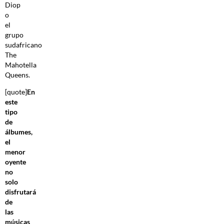
Diop
o
el
grupo
sudafricano
The
Mahotella
Queens.
[quote]
En
este
tipo
de
álbumes,
el
menor
oyente
no
solo
disfrutará
de
las
músicas