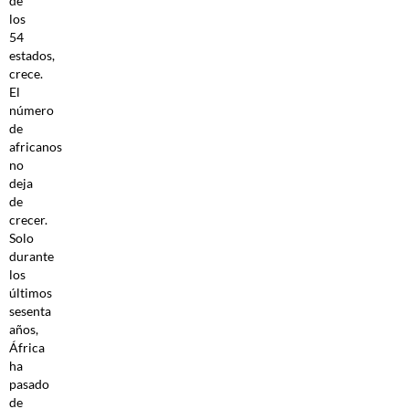
de
los
54
estados,
crece.
El
número
de
africanos
no
deja
de
crecer.
Solo
durante
los
últimos
sesenta
años,
África
ha
pasado
de