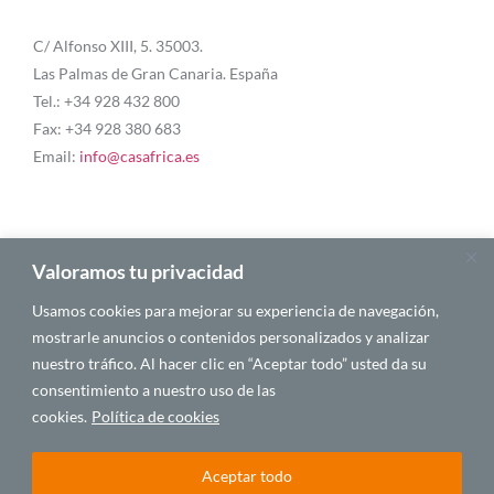
C/ Alfonso XIII, 5. 35003.
Las Palmas de Gran Canaria. España
Tel.: +34 928 432 800
Fax: +34 928 380 683
Email:
info@casafrica.es
Blog
Valoramos tu privacidad
Usamos cookies para mejorar su experiencia de navegación,
Quiénes somos
mostrarle anuncios o contenidos personalizados y analizar
nuestro tráfico. Al hacer clic en “Aceptar todo” usted da su
Autores
consentimiento a nuestro uso de las
Español
cookies.
Política de cookies
Aceptar todo