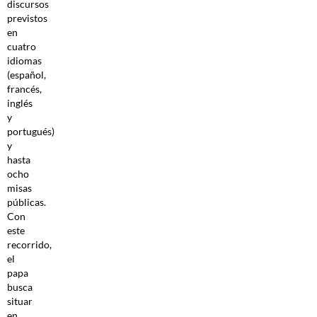
discursos
previstos
en
cuatro
idiomas
(español,
francés,
inglés
y
portugués)
y
hasta
ocho
misas
públicas.
Con
este
recorrido,
el
papa
busca
situar
en