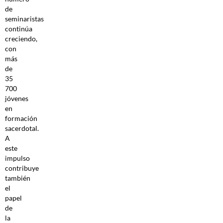
de
seminaristas
continúa
creciendo,
con
más
de
35
700
jóvenes
en
formación
sacerdotal.
A
este
impulso
contribuye
también
el
papel
de
la