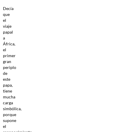
Decía
que
el
viaje
papal
a
África,
el
primer
gran
periplo
de
este
papa,
tiene
mucha
carga
simbólica,
porque
supone
el