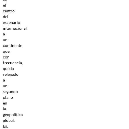
el
centro
del
escenario
internacional
a
un
continente
que,
con
frecuencia,
queda
relegado
a
un
segundo
plano
en
la
geopolítica
global.
Es,