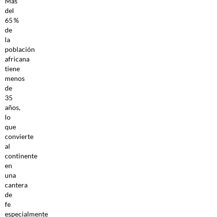
Más
del
65 %
de
la
población
africana
tiene
menos
de
35
años,
lo
que
convierte
al
continente
en
una
cantera
de
fe
especialmente