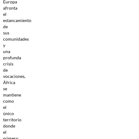
Europa
afronta
el
estancamiento
de
sus
comunidades
y
una
profunda
crisis
de
vocaciones,
África
se
mantiene
como
el
único
territorio
donde
el
número