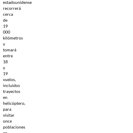
estadounidense
recorrerá
cerca
de
19
000
kilómetros
y
tomará
entre
18
y
19
vuelos,
incluidos
trayectos
en
helicóptero,
para
visitar
once
poblaciones
en