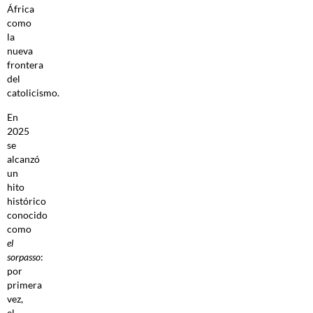
África
como
la
nueva
frontera
del
catolicismo.
En
2025
se
alcanzó
un
hito
histórico
conocido
como
el
sorpasso
:
por
primera
vez,
el