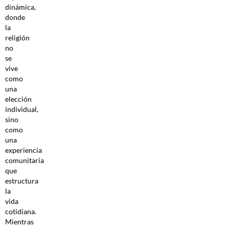
dinámica,
donde
la
religión
no
se
vive
como
una
elección
individual,
sino
como
una
experiencia
comunitaria
que
estructura
la
vida
cotidiana.
Mientras