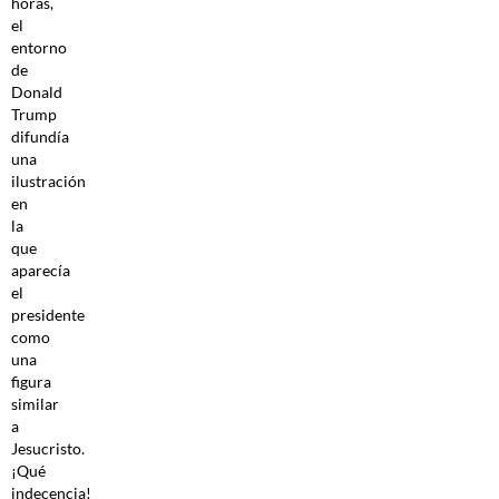
horas,
el
entorno
de
Donald
Trump
difundía
una
ilustración
en
la
que
aparecía
el
presidente
como
una
figura
similar
a
Jesucristo.
¡Qué
indecencia!