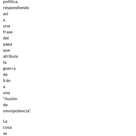
política,
respondiendo
así
a
una
frase
del
papa
que
atribuía
la
guerra
de
Irán
a
una
“ilusión
de
omnipotencia”.
La
cosa
se