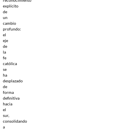
reconocimiento
explícito
de
un
cambio
profundo:
el
eje
de
la
fe
católica
se
ha
desplazado
de
forma
definitiva
hacia
el
sur,
consolidando
a