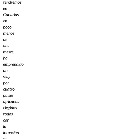
tendremos
en
Canarias
en
poco
menos
de
dos
meses,
ha
emprendido
un
viaje
por
cuatro
países
africanos
elegidos
todos
con
la
intención
de