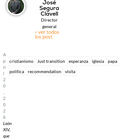
José
Segura
Clavell
Director
general
> ver todos
los post
A
P
cristianismo
Just transition
esperanza
iglesia
papa
Ri
política
recommendation
visita
L
2
0
,
2
0
2
6
León
XIV,
que