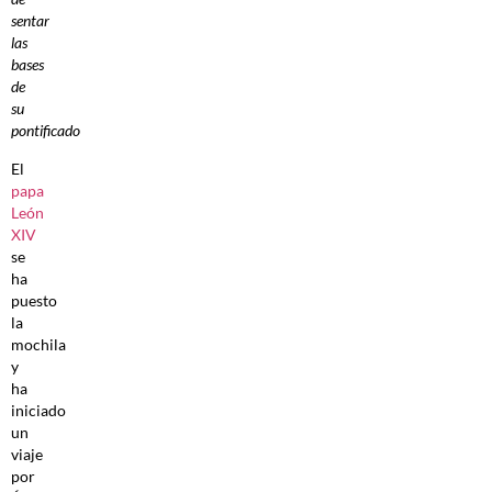
sentar
las
bases
de
su
pontificado
El
papa
León
XIV
se
ha
puesto
la
mochila
y
ha
iniciado
un
viaje
por