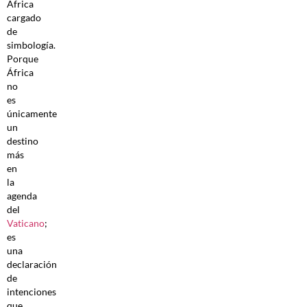
África
cargado
de
simbología.
Porque
África
no
es
únicamente
un
destino
más
en
la
agenda
del
Vaticano
;
es
una
declaración
de
intenciones
que