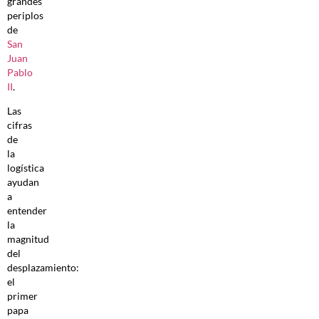
grandes
periplos
de
San
Juan
Pablo
II
.
Las
cifras
de
la
logística
ayudan
a
entender
la
magnitud
del
desplazamiento:
el
primer
papa