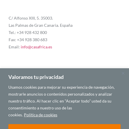
C/ Alfonso XIII, 5. 35003.
Las Palmas de Gran Canaria. España
Tel.: +34 928 432 800
Fax: +34 928 380 683
Email:
info@casafrica.es
Blog
Valoramos tu privacidad
Usamos cookies para mejorar su experiencia de navegación,
Quiénes somos
mostrarle anuncios o contenidos personalizados y analizar
nuestro tráfico. Al hacer clic en “Aceptar todo” usted da su
Autores
consentimiento a nuestro uso de las
Español
cookies.
Política de cookies