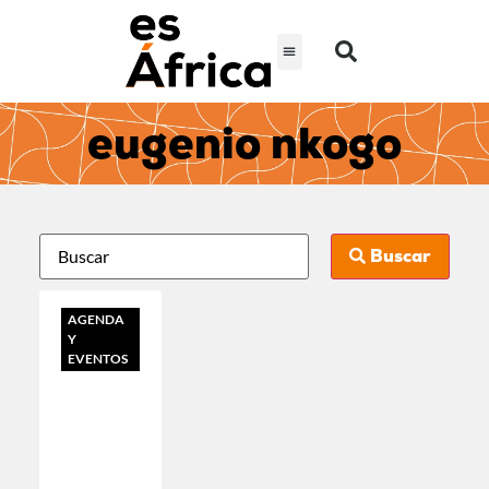
eugenio nkogo
Buscar
AGENDA
Y
EVENTOS