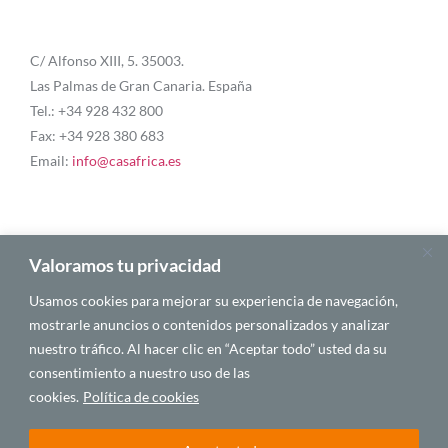
C/ Alfonso XIII, 5. 35003.
Las Palmas de Gran Canaria. España
Tel.: +34 928 432 800
Fax: +34 928 380 683
Email:
info@casafrica.es
Blog
Valoramos tu privacidad
Usamos cookies para mejorar su experiencia de navegación,
Quiénes somos
mostrarle anuncios o contenidos personalizados y analizar
nuestro tráfico. Al hacer clic en “Aceptar todo” usted da su
Autores
consentimiento a nuestro uso de las
Español
cookies.
Política de cookies