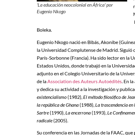
'La educación neocolonial en África' por
Eugenio Nkogo
Boleka.
Eugenio Nkogo nació en Bibás, Akonibe (Guinea E
la Universidad Complutense de Madrid. Siguió c
París-Sorbonne (Francia). Ha sido lector en la U
Estados Unidos, donde trabajó en la Universida
adjunto en el Colegio Universitario de la Univer
de la
Association des Auteurs Autoédités
. En l
y dedica su actividad a la investigación y public
existencialismo
(1982),
El método filosófico de Jea
la república de Ghana
(1988),
La trascendencia en 
Sartre
(1990),
La encerrona
(1993),
Le Confinamen
radicale
(2005).
Su conferencia en las Jornadas de la FAAC, qu