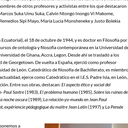
nombres de otros profesores y activistas entre los que destacaron
Marcos Suka Umu Suka, Calvin Ntongo Inongo Vi Makome,
Remedios Sipi Mayo, María Lucía Monsheneke y Justo Bolekia
cuatorial), el 18 de octubre de 1944, y es doctor en Filosofía por
ursos de ontología y filosofía contemporánea en la Universidad d
niversidad de Ghana, Accra, Legon. Desde ahí se trasladó a los
d de Georgetown. De vuelta a España, ejerció como profesor
sidad de León. Catedrático de filosofía de Bachillerato, es miembr
a actualidad, ejerce como Catedrático en el I.E.S. Padre Isla, en León,
ación. Entre sus obras, destacan:
El aspecto ético y social del
n- Paul Sastre
(1983),
El problema humano
(1985),
Sobre las ruinas de
la noche oscura
(1989),
La relación yo-mundo en Jean Paul
t, expériencie pédagogique du maitre Jean Latin
(1997) y
La Pensée
e ponemos a