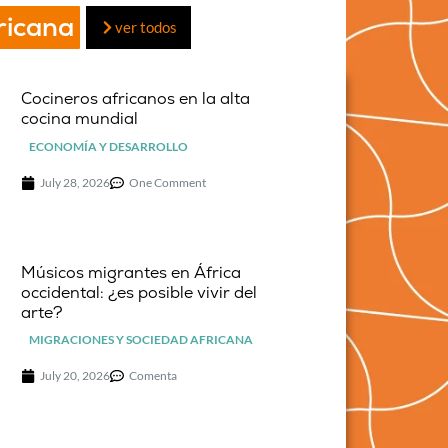
ricana
ver todos
Cocineros africanos en la alta
cocina mundial
ECONOMÍA Y DESARROLLO
July 28, 2026
One Comment
Músicos migrantes en África
occidental: ¿es posible vivir del
arte?
MIGRACIONES Y SOCIEDAD AFRICANA
July 20, 2026
Comenta