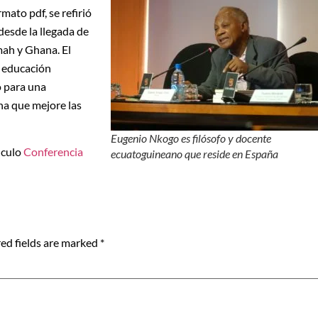
mato pdf, se refirió
desde la llegada de
ah y Ghana. El
a educación
o para una
na que mejore las
Eugenio Nkogo es filósofo y docente
nculo
Conferencia
ecuatoguineano que reside en España
ed fields are marked
*