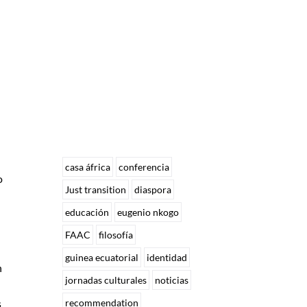
casa áfrica
conferencia
o
Just transition
diaspora
educación
eugenio nkogo
FAAC
filosofía
guinea ecuatorial
identidad
n
jornadas culturales
noticias
s
recommendation