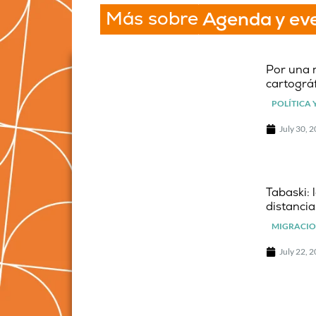
Más sobre
Agenda y ev
Por una 
cartográf
POLÍTICA 
July 30, 
Tabaski: 
distancia
MIGRACIO
July 22, 