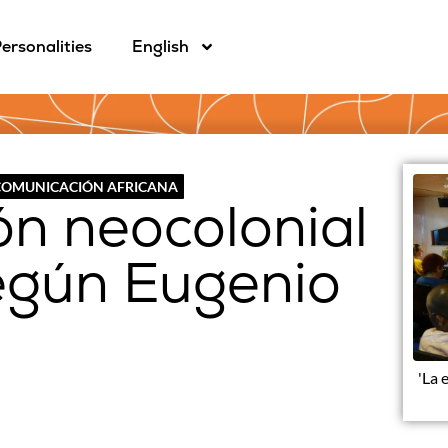
ersonalities
English
 COMUNICACIÓN AFRICANA
ón neocolonial
según Eugenio
'La 