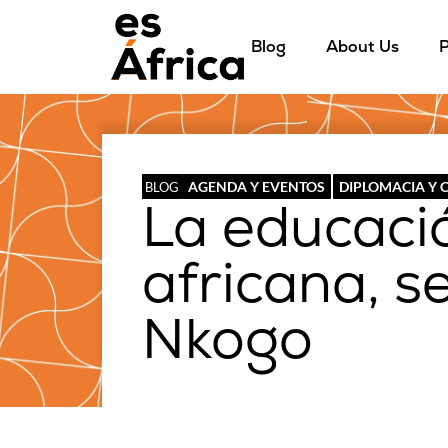
Blog
About Us
P
AGENDA Y EVENTOS
DIPLOMACIA Y
BLOG
La educaci
africana, 
Nkogo