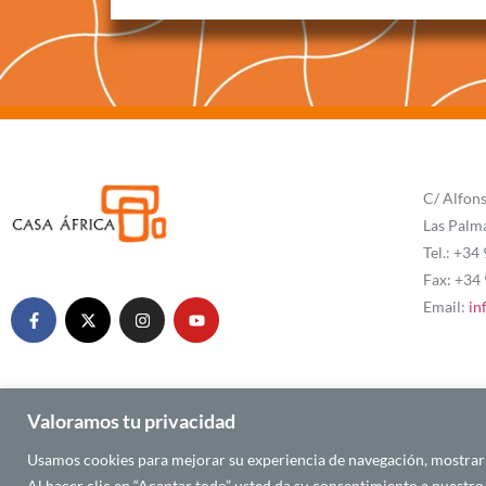
C/ Alfons
Las Palm
Tel.: +34
Fax: +34
Email:
in
Valoramos tu privacidad
Usamos cookies para mejorar su experiencia de navegación, mostrarle
© 2025 CASA ÁFRICA
Al hacer clic en “Aceptar todo” usted da su consentimiento a nuestro 