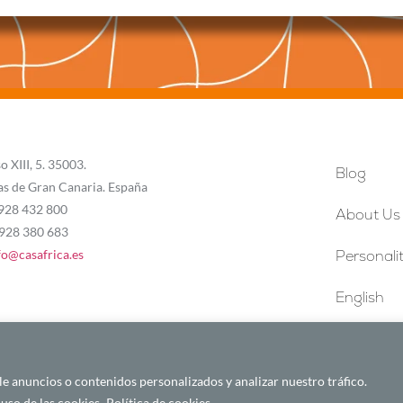
o XIII, 5. 35003.
Blog
as de Gran Canaria. España
 928 432 800
About Us
 928 380 683
fo@casafrica.es
Personalit
English
 anuncios o contenidos personalizados y analizar nuestro tráfico.
uso de las cookies.
Política de cookies
Español
English
Français
Português