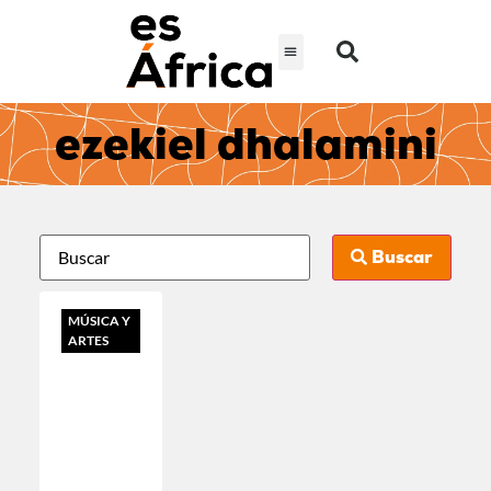
ezekiel dhalamini
Buscar
MÚSICA Y
ARTES