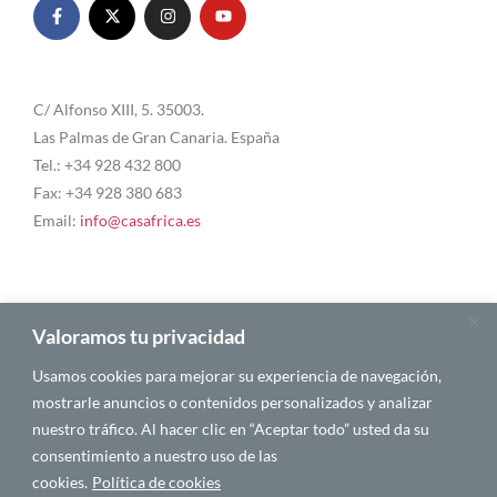
C/ Alfonso XIII, 5. 35003.
Las Palmas de Gran Canaria. España
Tel.: +34 928 432 800
Fax: +34 928 380 683
Email:
info@casafrica.es
Blog
Valoramos tu privacidad
Usamos cookies para mejorar su experiencia de navegación,
Quiénes somos
mostrarle anuncios o contenidos personalizados y analizar
nuestro tráfico. Al hacer clic en “Aceptar todo” usted da su
Autores
consentimiento a nuestro uso de las
Español
cookies.
Política de cookies