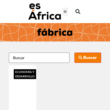
fábrica
Buscar
ECONOMÍA Y
DESARROLLO