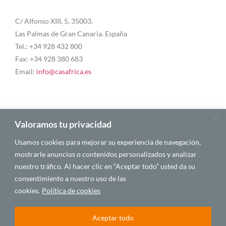
C/ Alfonso XIII, 5. 35003.
Las Palmas de Gran Canaria. España
Tel.: +34 928 432 800
Fax: +34 928 380 683
Email:
info@casafrica.es
Blog
Valoramos tu privacidad
Usamos cookies para mejorar su experiencia de navegación,
Quiénes somos
mostrarle anuncios o contenidos personalizados y analizar
nuestro tráfico. Al hacer clic en “Aceptar todo” usted da su
Autores
consentimiento a nuestro uso de las
Español
cookies.
Política de cookies
Aceptar todo